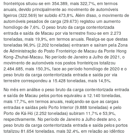
fronteiriços situou-se em 354.389, mais 322,7%, em termos
anuais, devido principalmente ao movimento de automóveis
ligeiros (322.569) ter subido 473,8%. Além disso, o movimento de
automóveis pesados de carga (29.673) registou um aumento
homólogo de 7,6%. O peso bruto da carga contentorizada
entrada e saída de Macau por via terrestre fixou-se em 2.273
toneladas, mais 19,9%, em termos anuais. Realça-se que destas
toneladas 96,9% (2.202 toneladas) entraram e saíram pela Zona
de Administração do Posto Fronteiriço de Macau da Ponte Hong
Kong-Zhuhai-Macau. No período de Janeiro a Julho de 2021, o
movimento de automóveis nos postos fronteiriços totalizou
2.484.685, mais 150,3%, face ao período homólogo de 2020 e o
peso bruto da carga contentorizada entrada e saída por via
terrestre correspondeu a 15.428 toneladas, mais 14,5%.
No mês em análise o peso bruto da carga contentorizada entrada
e saída de Macau pelos portos equivaleu a 12.140 toneladas,
mais 17,7%, em termos anuais, realçando-se que as cargas
entradas e saídas pelo Porto Interior (9.888 toneladas) e pelo
Porto de Ká-Hó (2.252 toneladas) subiram 11,7% e 53,9%,
respectivamente. No período de Janeiro a Julho deste ano, o
peso bruto da carga contentorizada entrada e saída pelos portos
totalizou 81.654 toneladas, mais 32,4%, em relação ao idêntico