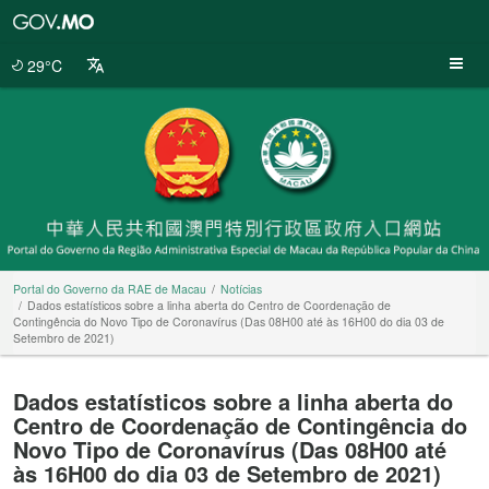
Portal
do
Governo
29°C
da
RAE
de
Macau
Portal do Governo da RAE de Macau
Notícias
Dados estatísticos sobre a linha aberta do Centro de Coordenação de
Contingência do Novo Tipo de Coronavírus (Das 08H00 até às 16H00 do dia 03 de
Setembro de 2021)
Dados estatísticos sobre a linha aberta do
Centro de Coordenação de Contingência do
Novo Tipo de Coronavírus (Das 08H00 até
às 16H00 do dia 03 de Setembro de 2021)