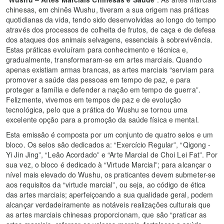
chinesas, em chinês Wushu, tiveram a sua origem nas práticas
quotidianas da vida, tendo sido desenvolvidas ao longo do tempo
através dos processos de colheita de frutos, de caça e de defesa
dos ataques dos animais selvagens, essenciais à sobrevivência.
Estas práticas evoluíram para conhecimento e técnica e,
gradualmente, transformaram-se em artes marciais. Quando
apenas existiam armas brancas, as artes marciais “serviam para
promover a saúde das pessoas em tempo de paz, e para
proteger a família e defender a nação em tempo de guerra”.
Felizmente, vivemos em tempos de paz e de evolução
tecnológica, pelo que a prática do Wushu se tornou uma
excelente opção para a promoção da saúde física e mental.
Esta emissão é composta por um conjunto de quatro selos e um
bloco. Os selos são dedicados a: “Exercício Regular”, “Qigong -
Yi Jin Jing”, “Leão Acordado” e “Arte Marcial de Choi Lei Fat”. Por
sua vez, o bloco é dedicado à “Virtude Marcial”; para alcançar o
nível mais elevado do Wushu, os praticantes devem submeter-se
aos requisitos da “virtude marcial”, ou seja, ao código de ética
das artes marciais; aperfeiçoando a sua qualidade geral, podem
alcançar verdadeiramente as notáveis realizações culturais que
as artes marciais chinesas proporcionam, que são “praticar as