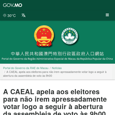
Portal
do
Governo
30°C
da
RAE
de
Macau
Portal do Governo da RAE de Macau
Notícias
A CAEAL apela aos eleitores para não irem apressadamente votar logo a seguir à
abertura da assembleia de voto às 9h00
A CAEAL apela aos eleitores
para não irem apressadamente
votar logo a seguir à abertura
da assembleia de voto às 9h00