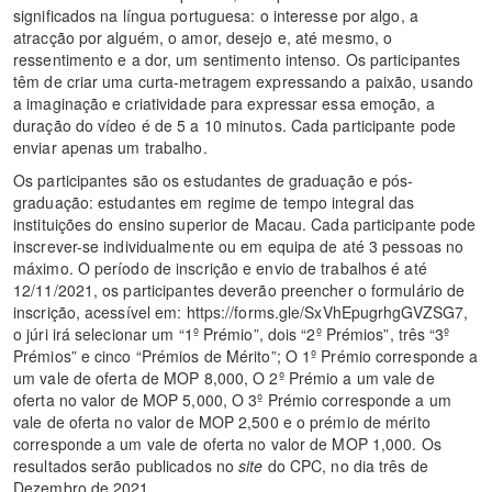
significados na língua portuguesa: o interesse por algo, a
atracção por alguém, o amor, desejo e, até mesmo, o
ressentimento e a dor, um sentimento intenso. Os participantes
têm de criar uma curta-metragem expressando a paixão, usando
a imaginação e criatividade para expressar essa emoção, a
duração do vídeo é de 5 a 10 minutos. Cada participante pode
enviar apenas um trabalho.
Os participantes são os estudantes de graduação e pós-
graduação: estudantes em regime de tempo integral das
instituições do ensino superior de Macau. Cada participante pode
inscrever-se individualmente ou em equipa de até 3 pessoas no
máximo. O período de inscrição e envio de trabalhos é até
12/11/2021, os participantes deverão preencher o formulário de
inscrição, acessível em: https://forms.gle/SxVhEpugrhgGVZSG7,
o júri irá selecionar um “1º Prémio”, dois “2º Prémios”, três “3º
Prémios” e cinco “Prémios de Mérito”; O 1º Prémio corresponde a
um vale de oferta de MOP 8,000, O 2º Prémio a um vale de
oferta no valor de MOP 5,000, O 3º Prémio corresponde a um
vale de oferta no valor de MOP 2,500 e o prémio de mérito
corresponde a um vale de oferta no valor de MOP 1,000. Os
resultados serão publicados no
site
do CPC, no dia três de
Dezembro de 2021.