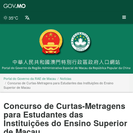
Portal
do
Governo
35°C
da
RAE
de
Macau
Portal do Governo da RAE de Macau
Notícias
Concurso de Curtas-Metragens para Estudantes das Instituições do Ensino
Superior de Macau
Concurso de Curtas-Metragens
para Estudantes das
Instituições do Ensino Superior
de Macau