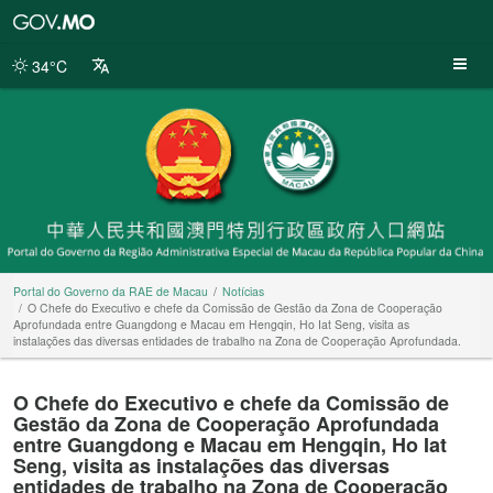
Portal
do
Governo
34°C
da
RAE
de
Macau
Portal do Governo da RAE de Macau
Notícias
O Chefe do Executivo e chefe da Comissão de Gestão da Zona de Cooperação
Aprofundada entre Guangdong e Macau em Hengqin, Ho Iat Seng, visita as
instalações das diversas entidades de trabalho na Zona de Cooperação Aprofundada.
O Chefe do Executivo e chefe da Comissão de
Gestão da Zona de Cooperação Aprofundada
entre Guangdong e Macau em Hengqin, Ho Iat
Seng, visita as instalações das diversas
entidades de trabalho na Zona de Cooperação