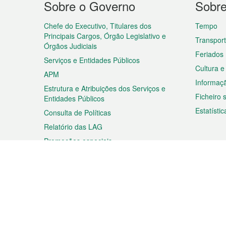
Sobre o Governo
Sobr
do
rodapé
Chefe do Executivo, Titulares dos
Tempo
Principais Cargos, Órgão Legislativo e
Transpor
Órgãos Judiciais
Feriados
Serviços e Entidades Públicos
Cultura e
APM
Informaç
Estrutura e Atribuições dos Serviços e
Ficheiro
Entidades Públicos
Estatístic
Consulta de Políticas
Relatório das LAG
Promoções especiais
Viagem
Negóc
Planear a sua viagem
Negócios
Descobrir Macau
Feiras d
Macau
Espectáculos e Entretenimento
Oportuni