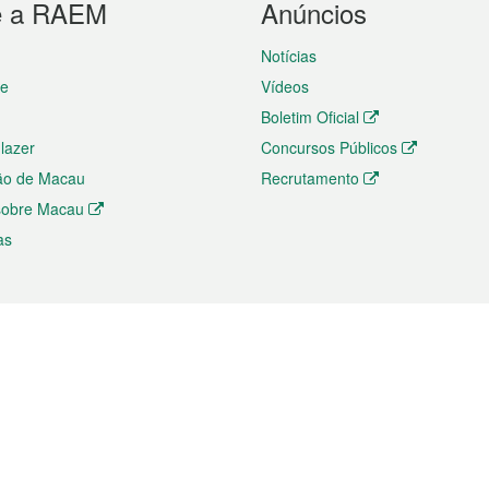
e a RAEM
Anúncios
Notícias
te
Vídeos
Boletim Oficial
 lazer
Concursos Públicos
ão de Macau
Recrutamento
 sobre Macau
as
ios e comércio
Directório
 e Investimento
Directório de Aplicações para T
o Comércio e Convenções em
Directório de Redes Sociais
Directório de Websites Temático
dades de Negócios e Serviços