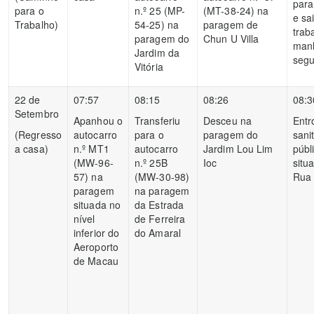
para
para o
n.º 25 (MP-
(MT-38-24) na
e sa
Trabalho)
54-25) na
paragem de
trab
paragem do
Chun U Villa
manh
Jardim da
segu
Vitória
22 de
07:57
08:15
08:26
08:3
Setembro
Apanhou o
Transferiu
Desceu na
Entr
(Regresso
autocarro
para o
paragem do
sani
a casa)
n.º MT1
autocarro
Jardim Lou Lim
públ
(MW-96-
n.º 25B
Ioc
situ
57) na
(MW-30-98)
Rua 
paragem
na paragem
situada no
da Estrada
nível
de Ferreira
inferior do
do Amaral
Aeroporto
de Macau