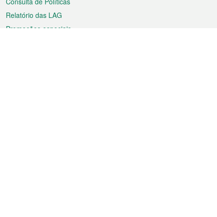
Consulta de Políticas
Relatório das LAG
Promoções especiais
Sobre a RAEM
Tempo
Transporte
Feriados
Cultura e lazer
Informação de Macau
Ficheiro sobre Macau
Estatísticas
Anúncios
Notícias
Vídeos