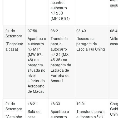
apanhou
segu
autocarro
n.º 25B
(MP-59-94)
21 de
07:59
08:21
08:40
08:4
Setembro
Apanhou o
Transferiu
Desceu na
Volt
(Regresso
autocarro
para o
paragem da
cas
a casa)
n.º MT1
autocarro
Escola Pui Ching
(MW-97-
n.º 25 (MX-
48) na
45-35) na
paragem
paragem da
situada no
Estrada de
nível
Ferreira do
inferior do
Amaral
Aeroporto
de Macau
21 de
18:21
18:33
19:01
Che
Setembro
Gol
Saiu de
Apanhou o
Transferiu para o
Chin
(Caminho
casa
autocarro
autocarro n.º 37