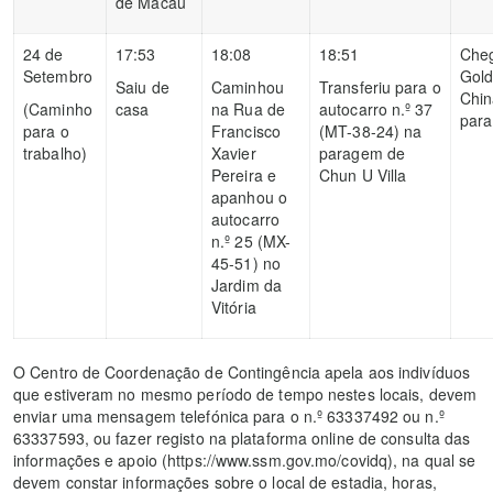
de Macau
24 de
17:53
18:08
18:51
Che
Setembro
Gol
Saiu de
Caminhou
Transferiu para o
Chin
(Caminho
casa
na Rua de
autocarro n.º 37
para
para o
Francisco
(MT-38-24) na
trabalho)
Xavier
paragem de
Pereira e
Chun U Villa
apanhou o
autocarro
n.º 25 (MX-
45-51) no
Jardim da
Vitória
O Centro de Coordenação de Contingência apela aos indivíduos
que estiveram no mesmo período de tempo nestes locais, devem
enviar uma mensagem telefónica para o n.º 63337492 ou n.º
63337593, ou fazer registo na plataforma online de consulta das
informações e apoio (https://www.ssm.gov.mo/covidq), na qual se
devem constar informações sobre o local de estadia, horas,