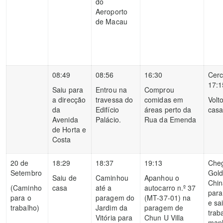
do
Aeroporto
de Macau
08:49
08:56
16:30
Cerc
17:1
Saiu para
Entrou na
Comprou
a direcção
travessa do
comidas em
Volt
da
Edifício
áreas perto da
cas
Avenida
Palácio.
Rua da Emenda
de Horta e
Costa
20 de
18:29
18:37
19:13
Che
Setembro
Gol
Saiu de
Caminhou
Apanhou o
Chin
(Caminho
casa
até a
autocarro n.º 37
para
para o
paragem do
(MT-37-01) na
e sa
trabalho)
Jardim da
paragem de
trab
Vitória para
Chun U Villa
manh