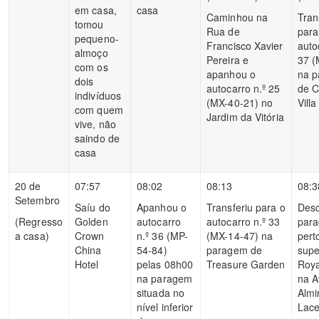
em casa,
casa
Caminhou na
Tran
tomou
Rua de
para
pequeno-
Francisco Xavier
auto
almoço
Pereira e
37 (
com os
apanhou o
na 
dois
autocarro n.º 25
de 
indivíduos
(MX-40-21) no
Villa
com quem
Jardim da Vitória
vive, não
saindo de
casa
20 de
07:57
08:02
08:13
08:3
Setembro
Saíu do
Apanhou o
Transferiu para o
Des
(Regresso
Golden
autocarro
autocarro n.º 33
par
a casa)
Crown
n.º 36 (MP-
(MX-14-47) na
pert
China
54-84)
paragem de
sup
Hotel
pelas 08h00
Treasure Garden
Roya
na paragem
na A
situada no
Almi
nível inferior
Lac