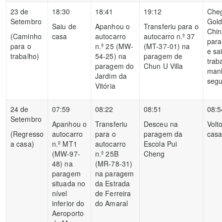
23 de
18:30
18:41
19:12
Che
Setembro
Gol
Saiu de
Apanhou o
Transferiu para o
Chin
(Caminho
casa
autocarro
autocarro n.º 37
para
para o
n.º 25 (MW-
(MT-37-01) na
e sa
trabalho)
54-25) na
paragem de
trab
paragem do
Chun U Villa
manh
Jardim da
segu
Vitória
24 de
07:59
08:22
08:51
08:5
Setembro
Apanhou o
Transferiu
Desceu na
Volt
(Regresso
autocarro
para o
paragem da
cas
a casa)
n.º MT1
autocarro
Escola Pui
(MW-97-
n.º 25B
Cheng
48) na
(MR-78-31)
paragem
na paragem
situada no
da Estrada
nível
de Ferreira
inferior do
do Amaral
Aeroporto