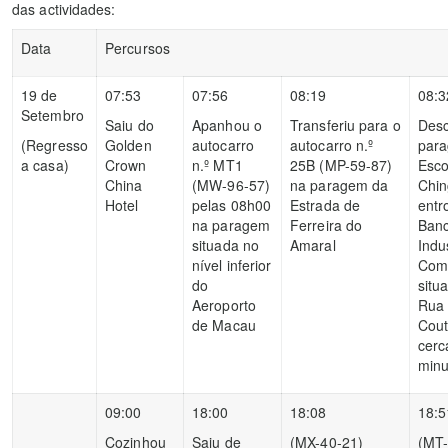
das actividades:
Data
Percursos
19 de
07:53
07:56
08:19
08:3
Setembro
Saiu do
Apanhou o
Transferiu para o
Des
(Regresso
Golden
autocarro
autocarro n.º
par
a casa)
Crown
n.º MT1
25B (MP-59-87)
Esco
China
(MW-96-57)
na paragem da
Chin
Hotel
pelas 08h00
Estrada de
entr
na paragem
Ferreira do
Ban
situada no
Amaral
Indus
nível inferior
Come
do
situ
Aeroporto
Rua 
de Macau
Cout
cerc
minu
09:00
18:00
18:08
18:5
Cozinhou
Saiu de
(MX-40-21)
(MT-