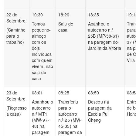
22 de
10:30
18:26
18:35
19:1
Setembro
Tomou
Saiu de
Apanhou o
Tran
(Caminho
pequeno-
casa
autocarro n.º
para
para o
almoço
25B (MP-58-61)
auto
trabalho)
com os
na paragem do
37 (
dois
Jardim da Vitória
na 
indivíduos
de 
com quem
Villa
vivem, não
saiu de
casa
23 de
08:01
08:25
08:50
08:5
Setembro
Apanhou o
Transferiu
Desceu na
Entr
(Regresso
autocarro
para o
paragem da
de b
a casa)
n.º MT1
autocarro
Escola Pui
Hon
(MW-97-
n.º 25 (MW-
Cheng
48) na
45-35) na
paragem
paragem da