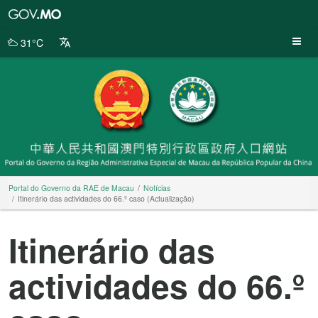
Portal
do
Governo
31°C
da
RAE
de
Macau
Portal do Governo da RAE de Macau
Notícias
Itinerário das actividades do 66.º caso (Actualização)
Itinerário das
actividades do 66.º