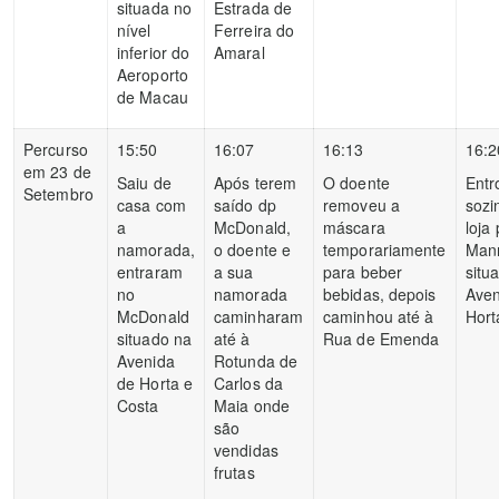
situada no
Estrada de
nível
Ferreira do
inferior do
Amaral
Aeroporto
de Macau
Percurso
15:50
16:07
16:13
16:2
em 23 de
Saiu de
Após terem
O doente
Entr
Setembro
casa com
saído dp
removeu a
soz
a
McDonald,
máscara
loja
namorada,
o doente e
temporariamente
Man
entraram
a sua
para beber
situ
no
namorada
bebidas, depois
Aven
McDonald
caminharam
caminhou até à
Hort
situado na
até à
Rua de Emenda
Avenida
Rotunda de
de Horta e
Carlos da
Costa
Maia onde
são
vendidas
frutas