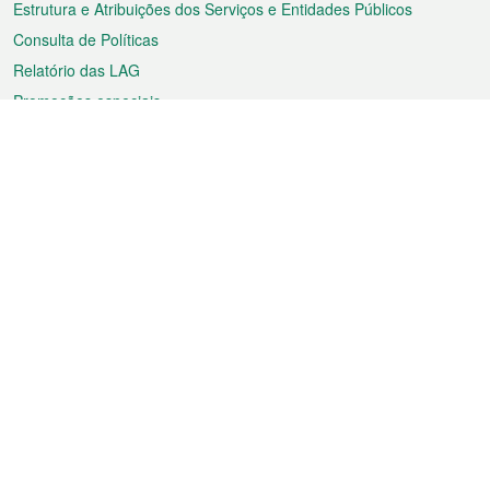
Estrutura e Atribuições dos Serviços e Entidades Públicos
Consulta de Políticas
Relatório das LAG
Promoções especiais
Sobre a RAEM
Tempo
Transporte
Feriados
Cultura e lazer
Informação de Macau
Ficheiro sobre Macau
Estatísticas
Anúncios
Notícias