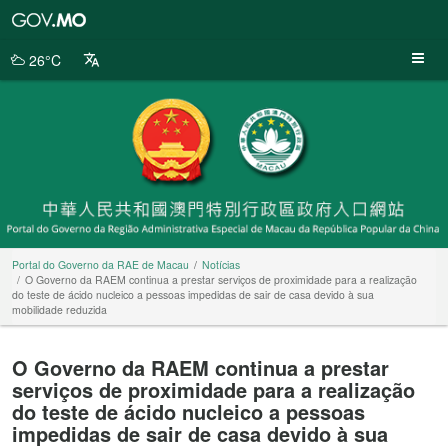
Portal
do
Governo
26°C
da
RAE
de
Macau
Portal do Governo da RAE de Macau
Notícias
O Governo da RAEM continua a prestar serviços de proximidade para a realização
do teste de ácido nucleico a pessoas impedidas de sair de casa devido à sua
mobilidade reduzida
O Governo da RAEM continua a prestar
serviços de proximidade para a realização
do teste de ácido nucleico a pessoas
impedidas de sair de casa devido à sua