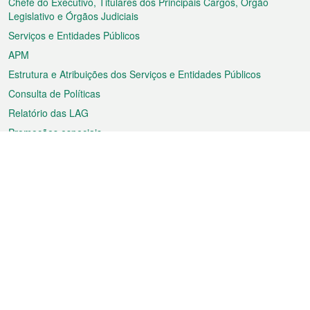
rodapé
Chefe do Executivo, Titulares dos Principais Cargos, Órgão
Legislativo e Órgãos Judiciais
Serviços e Entidades Públicos
APM
Estrutura e Atribuições dos Serviços e Entidades Públicos
Consulta de Políticas
Relatório das LAG
Promoções especiais
Sobre a RAEM
Tempo
Transporte
Feriados
Cultura e lazer
Informação de Macau
Ficheiro sobre Macau