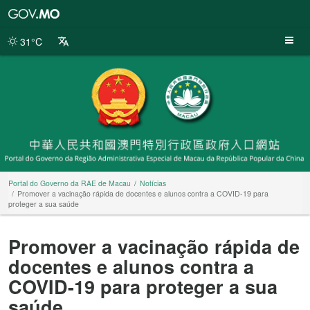
Portal
do
Governo
31°C
da
RAE
de
Macau
Portal do Governo da RAE de Macau
Notícias
Promover a vacinação rápida de docentes e alunos contra a COVID-19 para
proteger a sua saúde
Promover a vacinação rápida de
docentes e alunos contra a
COVID-19 para proteger a sua
saúde