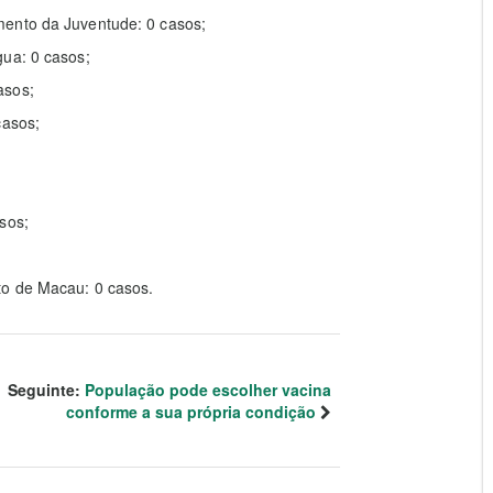
mento da Juventude: 0 casos;
gua: 0 casos;
asos;
casos;
sos;
to de Macau: 0 casos.
Seguinte:
População pode escolher vacina
conforme a sua própria condição