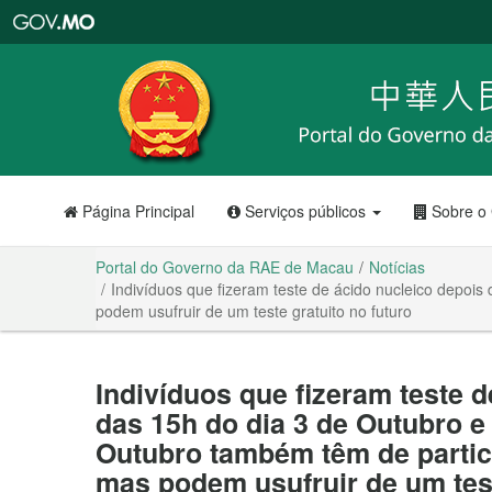
Portal
do
Governo
da
RAE
de
Macau
Página Principal
Serviços públicos
Sobre o
Portal do Governo da RAE de Macau
Notícias
Indivíduos que fizeram teste de ácido nucleico depoi
podem usufruir de um teste gratuito no futuro
Indivíduos que fizeram teste 
das 15h do dia 3 de Outubro e
Outubro também têm de partic
mas podem usufruir de um test