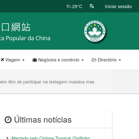
29°C
Iniciar sessão
Viagem
Negócios e comércio
Directório
mbém têm de participar na testagem massiva mas
Últimas notícias
Afectado pelo Ciclone Tropical “Golfinho