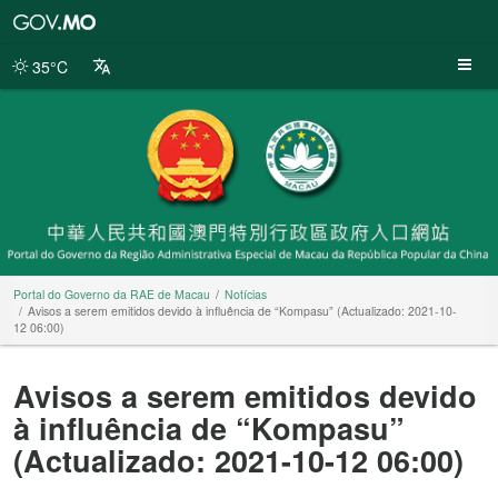
Portal
do
Governo
35°C
da
RAE
de
Macau
Portal do Governo da RAE de Macau
Notícias
Avisos a serem emitidos devido à influência de “Kompasu” (Actualizado: 2021-10-
12 06:00)
Avisos a serem emitidos devido
à influência de “Kompasu”
(Actualizado: 2021-10-12 06:00)