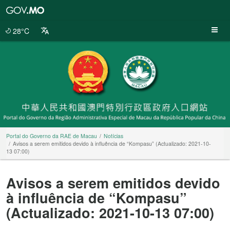
Portal
do
Governo
28°C
da
RAE
de
Macau
Portal do Governo da RAE de Macau
Notícias
Avisos a serem emitidos devido à influência de “Kompasu” (Actualizado: 2021-10-
13 07:00)
Avisos a serem emitidos devido
à influência de “Kompasu”
(Actualizado: 2021-10-13 07:00)