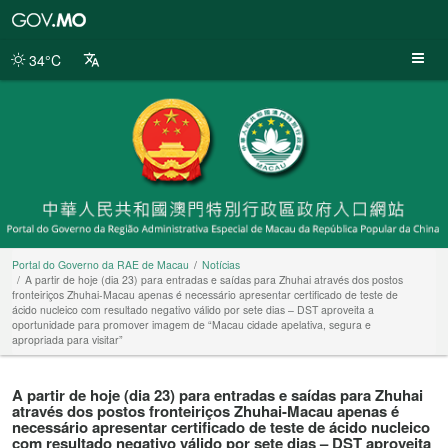
Portal
do
Governo
34°C
da
RAE
de
Macau
Portal do Governo da RAE de Macau
Notícias
A partir de hoje (dia 23) para entradas e saídas para Zhuhai através dos postos
fronteiriços Zhuhai-Macau apenas é necessário apresentar certificado de teste de
ácido nucleico com resultado negativo válido por sete dias – DST aproveita a
oportunidade para promover imagem de “Macau cidade apelativa, segura e
apropriada para visitar”
A partir de hoje (dia 23) para entradas e saídas para Zhuhai
através dos postos fronteiriços Zhuhai-Macau apenas é
necessário apresentar certificado de teste de ácido nucleico
com resultado negativo válido por sete dias – DST aproveita