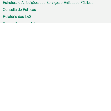
Estrutura e Atribuições dos Serviços e Entidades Públicos
Consulta de Políticas
Relatório das LAG
Promoções especiais
Sobre a RAEM
Tempo
Transporte
Feriados
Cultura e lazer
Informação de Macau
Ficheiro sobre Macau
Estatísticas
Anúncios
Notícias