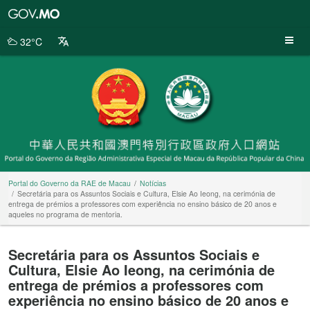
Portal
do
Governo
32°C
da
RAE
de
Macau
Portal do Governo da RAE de Macau
Notícias
Secretária para os Assuntos Sociais e Cultura, Elsie Ao Ieong, na cerimónia de
entrega de prémios a professores com experiência no ensino básico de 20 anos e
aqueles no programa de mentoria.
Secretária para os Assuntos Sociais e
Cultura, Elsie Ao Ieong, na cerimónia de
entrega de prémios a professores com
experiência no ensino básico de 20 anos e