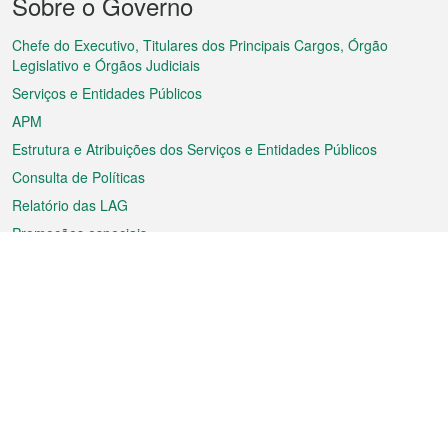
Sobre o Governo
do
rodapé
Chefe do Executivo, Titulares dos Principais Cargos, Órgão
Legislativo e Órgãos Judiciais
Serviços e Entidades Públicos
APM
Estrutura e Atribuições dos Serviços e Entidades Públicos
Consulta de Políticas
Relatório das LAG
Promoções especiais
Sobre a RAEM
Tempo
Transporte
Feriados
Cultura e lazer
Informação de Macau