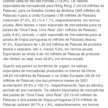
Grande Delta do Rio das Pérolas (+14,9%). Os valores
exportados de mercadorias para Hong Kong (7,49 mil milhões de
Patacas), para os Estados Unidos da América (565 milhões de
Patacas) e para a União Europeia (155 milhões de Patacas)
cresceram 27,0%, 23,1% e 1,7%, respectivamente, em termos
anuais. Além destes, o valor exportado de mercadorias para os
países de “Uma Faixa, Uma Rota” (261 milhões de Patacas)
subiu 8,4%, contudo, o valor exportado de mercadorias para os
países de língua portuguesa (6 milhões de Patacas) desceu
47,2%. Exportaram-se 1,29 mil milhões de Patacas de produtos
têxteis e vestuário, isto é, menos 5,2%, em termos anuais.
Exportaram-se ainda 9,46 mil milhões de Patacas de produtos
não têxteis, ou seja, mais 29,9%, em termos anuais.
Quanto aos países ou territórios de origem, os valores
importados de mercadorias produzidas no Interior da China
(39,82 mil milhões de Patacas) e na União Europeia (39,25 mil
milhões de Patacas) nos dez primeiros meses de 2021
aumentaram 93,9% e 102,1%, respectivamente, face ao idêntico
período do ano transacto. Os valores importados de mercadorias
dos países de “Uma Faixa, Uma Rota” (20,13 mil milhões de
Patacas) e dos países de língua portuguesa (574 milhões de
Patacas) subiram 84,7% e 1,8%, respectivamente, em termos