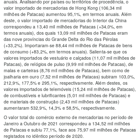
anuais. Analisando por países ou territórios de procedência, o
valor importado de mercadorias de Hong Kong (106,34 mil
milhões de Patacas) aumentou 95,1%, em termos anuais. Além
deste, o valor importado de mercadorias do Interior da China
correspondeu a 13,40 mil milhões de Patacas (+34,0%, em
termos anuais), dos quais 13,09 mil milhões de Patacas eram
das nove províncias do Grande Delta do Rio das Pérolas
(+33,2%). Importaram-se 88,44 mil milhões de Patacas de bens
de consumo (+83,2%, em termos anuais). Salienta-se que os
valores importados de vestuário e calçados (11,07 mil milhões de
Patacas), de relógios de pulso (9,99 mil milhões de Patacas), de
malas e carteiras (8,76 mil milhões de Patacas), bem como de
joalharia em ouro (7,52 mil milhões de Patacas) subiram 103,0%,
212,9%, 177,5% e 295,1%, respectivamente. Além destes, os
valores importados de telemóveis (15,24 mil milhões de Patacas),
de combustíveis e lubrificantes (5,01 mil milhões de Patacas) e
de materiais de construção (2,43 mil milhões de Patacas)
aumentaram 532,9%, 14,3% e 58,5%, respectivamente.
O valor total do comércio externo de mercadorias no período de
Janeiro a Outubro de 2021 correspondeu a 134,52 mil milhões
de Patacas e subiu 77,1%, face aos 75,97 mil milhões de Patacas
registados no idêntico período de 2020.