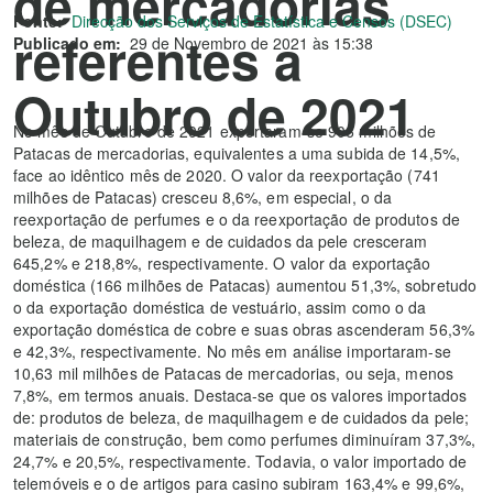
de mercadorias
Fonte:
Direcção dos Serviços de Estatística e Censos (DSEC)
referentes a
Publicado em:
29 de Novembro de 2021 às 15:38
Outubro de 2021
No mês de Outubro de 2021 exportaram-se 906 milhões de
Patacas de mercadorias, equivalentes a uma subida de 14,5%,
face ao idêntico mês de 2020. O valor da reexportação (741
milhões de Patacas) cresceu 8,6%, em especial, o da
reexportação de perfumes e o da reexportação de produtos de
beleza, de maquilhagem e de cuidados da pele cresceram
645,2% e 218,8%, respectivamente. O valor da exportação
doméstica (166 milhões de Patacas) aumentou 51,3%, sobretudo
o da exportação doméstica de vestuário, assim como o da
exportação doméstica de cobre e suas obras ascenderam 56,3%
e 42,3%, respectivamente. No mês em análise importaram-se
10,63 mil milhões de Patacas de mercadorias, ou seja, menos
7,8%, em termos anuais. Destaca-se que os valores importados
de: produtos de beleza, de maquilhagem e de cuidados da pele;
materiais de construção, bem como perfumes diminuíram 37,3%,
24,7% e 20,5%, respectivamente. Todavia, o valor importado de
telemóveis e o de artigos para casino subiram 163,4% e 99,6%,