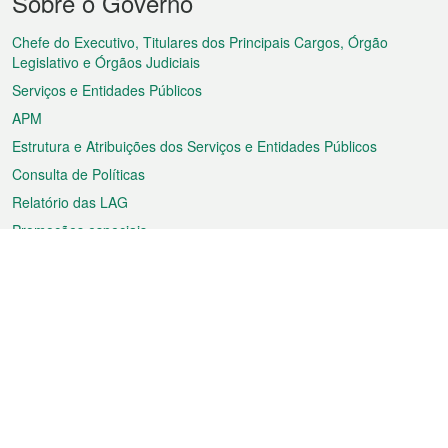
Sobre o Governo
do
rodapé
Chefe do Executivo, Titulares dos Principais Cargos, Órgão
Legislativo e Órgãos Judiciais
Serviços e Entidades Públicos
APM
Estrutura e Atribuições dos Serviços e Entidades Públicos
Consulta de Políticas
Relatório das LAG
Promoções especiais
Sobre a RAEM
Tempo
Transporte
Feriados
Cultura e lazer
Informação de Macau