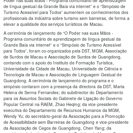
Poder nas suas Mãos - Programa comunitário de aprendizagem
de língua gestual da Grande Baía via internet” e o “Simpósio de
Turismo Acessível para Todos” aumentem os conhecimentos dos
profissionais da indústria sobre turismo sem barreiras, de forma a
elevar a qualidade dos serviços turísticos de Macau.
A cerimónia de lançamento de “O Poder nas suas Mãos -
Programa comunitário de aprendizagem de língua gestual da
Grande Baía via internet” e o “Simpósio de Turismo Acessível
para Todos”, foram co-organizados pela DST, MGM, Associação
de Surdos de Macau e Associação de Surdos de Guangdong,
contando com o apoio do Instituto de Formação Turística,
Universidade da Cidade de Macau, Universidade de Ciência e
Tecnologia de Macau e Associação de Linguagem Gestual de
Guangdong. A cerimónia de lançamento do programa e o
simpósio contaram com a presença da directora da DST, Maria
Helena de Senna Fernandes; do subdirector do Departamento
para os Assuntos Sociais do Gabinete de Ligação do Governo
Popular Central na RAEM, Zhao Heqing; da vice-presidente
executiva do Departamento de Recursos Humanos da MGM,
Wendy Yu; do secretário-geral da Associação para a Promoção
de Acessibilidade sem Barreiras de Guangdong e vice-presidente
da Associação de Cegos de Guangdong, Chen Yang; da