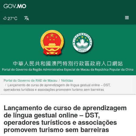
Portal
do
Governo
27°C
da
RAE
de
Macau
Portal do Governo da RAE de Macau
Notícias
Lançamento de curso de aprendizagem de língua gestual online – DST,
operadores turísticos e associações promovem turismo sem barreiras
Lançamento de curso de aprendizagem
de língua gestual online – DST,
operadores turísticos e associações
promovem turismo sem barreiras