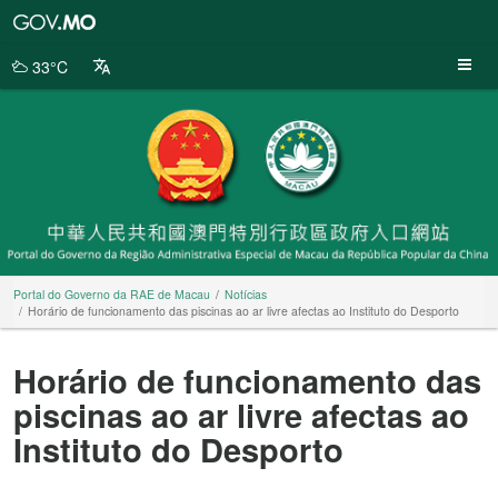
Portal
do
Governo
33°C
da
RAE
de
Macau
Portal do Governo da RAE de Macau
Notícias
Horário de funcionamento das piscinas ao ar livre afectas ao Instituto do Desporto
Horário de funcionamento das
piscinas ao ar livre afectas ao
Instituto do Desporto