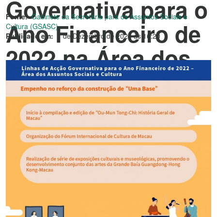
Governativa para o
Fonte:
Gabinete da Secretária para os Assuntos Sociais e
Ano Financeiro de
Cultura (GSASC)
Publicado em:
1 de Dezembro de 2021 às 16:20
2022 na Área dos
Assuntos Sociais
e Cultura – Nos
domínios da
Cultura e do
Desporto