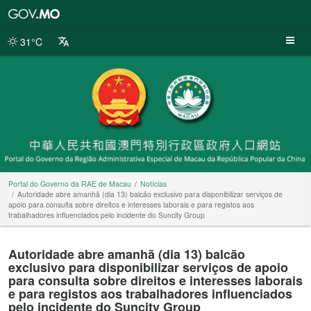
Portal
do
Governo
31°C
da
RAE
de
Macau
Portal do Governo da RAE de Macau
Notícias
Autoridade abre amanhã (dia 13) balcão exclusivo para disponibilizar serviços de
apoio para consulta sobre direitos e interesses laborais e para registos aos
trabalhadores influenciados pelo incidente do Suncity Group
Autoridade abre amanhã (dia 13) balcão
exclusivo para disponibilizar serviços de apoio
para consulta sobre direitos e interesses laborais
e para registos aos trabalhadores influenciados
pelo incidente do Suncity Group