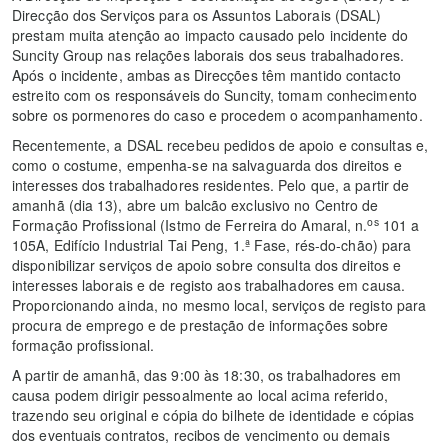
Direcção dos Serviços para os Assuntos Laborais (DSAL)
prestam muita atenção ao impacto causado pelo incidente do
Suncity Group nas relações laborais dos seus trabalhadores.
Após o incidente, ambas as Direcções têm mantido contacto
estreito com os responsáveis do Suncity, tomam conhecimento
sobre os pormenores do caso e procedem o acompanhamento.
Recentemente, a DSAL recebeu pedidos de apoio e consultas e,
como o costume, empenha-se na salvaguarda dos direitos e
interesses dos trabalhadores residentes. Pelo que, a partir de
amanhã (dia 13), abre um balcão exclusivo no Centro de
os
Formação Profissional (Istmo de Ferreira do Amaral, n.
101 a
105A, Edifício Industrial Tai Peng, 1.ª Fase, rés-do-chão) para
disponibilizar serviços de apoio sobre consulta dos direitos e
interesses laborais e de registo aos trabalhadores em causa.
Proporcionando ainda, no mesmo local, serviços de registo para
procura de emprego e de prestação de informações sobre
formação profissional.
A partir de amanhã, das 9:00 às 18:30, os trabalhadores em
causa podem dirigir pessoalmente ao local acima referido,
trazendo seu original e cópia do bilhete de identidade e cópias
dos eventuais contratos, recibos de vencimento ou demais