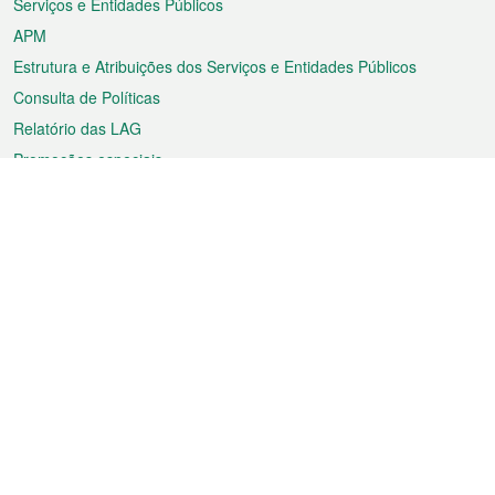
Serviços e Entidades Públicos
APM
Estrutura e Atribuições dos Serviços e Entidades Públicos
Consulta de Políticas
Relatório das LAG
Promoções especiais
Sobre a RAEM
Tempo
Transporte
Feriados
Cultura e lazer
Informação de Macau
Ficheiro sobre Macau
Estatísticas