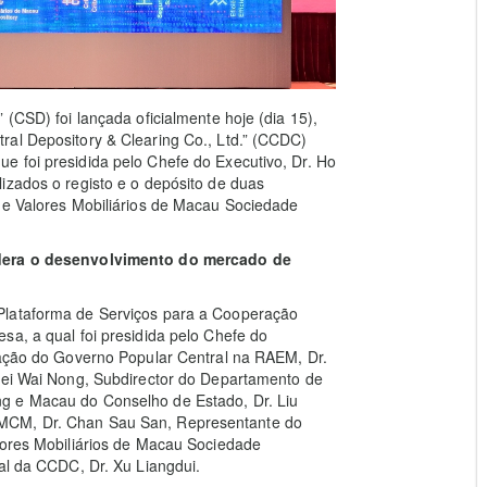
 (CSD) foi lançada oficialmente hoje (dia 15),
ral Depository & Clearing Co., Ltd.” (CCDC)
e foi presidida pelo Chefe do Executivo, Dr. Ho
izados o registo e o depósito de duas
 de Valores Mobiliários de Macau Sociedade
lidera o desenvolvimento do mercado de
Plataforma de Serviços para a Cooperação
sa, a qual foi presidida pelo Chefe do
igação do Governo Popular Central na RAEM, Dr.
 Lei Wai Nong, Subdirector do Departamento de
g e Macau do Conselho de Estado, Dr. Liu
AMCM, Dr. Chan Sau San, Representante do
lores Mobiliários de Macau Sociedade
ral da CCDC, Dr. Xu Liangdui.