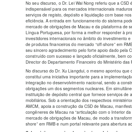
No seu discurso, o Dr. Lei Wai Nong referiu que a CSD é
indispensável para os mercados internacionais maduros
serviços de registo, depósito e liquidação com base no
eficiência. A entrada em funcionamento do sistema pode
mercado de obrigações de Macau e da plataforma de ser
Língua Portuguesa, por forma a melhor responder à pro
investidores internacionais no âmbito do investimento e
de produtos financeiros do mercado “off-shore” em RM
seu sincero agradecimento pelo forte apoio dado pela
construído com sucesso e lançado oficialmente, bem com
Director do Departamento Financeiro do Ministério das
No discurso do Dr. Xu Liangdui, o mesmo apontou que
constitui uma iniciativa importante para a implementaç
integração no desenvolvimento nacional, sendo a const
obrigações um dos segmentos nucleares. Em simultâneo
instituição de depósito central que fornece serviços de 
mobiliários. Sob a orientação dos respectivos ministé
AMCM, apoia a construção da CSD de Macau, manifestan
congêneres de Macau na “articulação com o Interior d
mercado de obrigações de Macau, de modo a transform
shore” em RMB e num portal relevante para abertura ao