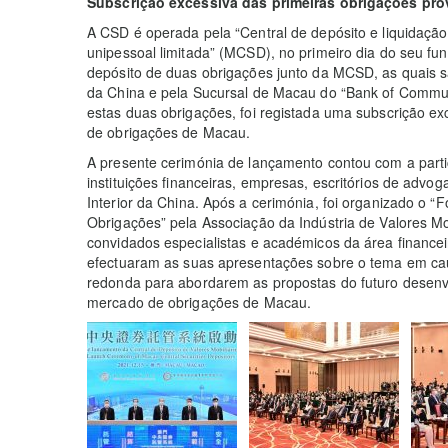
Subscrição excessiva das primeiras obrigações pr
A CSD é operada pela “Central de depósito e liquidaçã
unipessoal limitada” (MCSD), no primeiro dia do seu fun
depósito de duas obrigações junto da MCSD, as quais 
da China e pela Sucursal de Macau do “Bank of Commun
estas duas obrigações, foi registada uma subscrição e
de obrigações de Macau.
A presente cerimónia de lançamento contou com a part
instituições financeiras, empresas, escritórios de adv
Interior da China. Após a cerimónia, foi organizado o
Obrigações” pela Associação da Indústria de Valores M
convidados especialistas e académicos da área financei
efectuaram as suas apresentações sobre o tema em ca
redonda para abordarem as propostas do futuro desenv
mercado de obrigações de Macau.