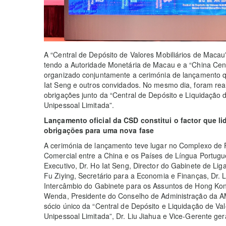
A “Central de Depósito de Valores Mobiliários de Macau”
tendo a Autoridade Monetária de Macau e a “China Cent
organizado conjuntamente a cerimónia de lançamento qu
Iat Seng e outros convidados. No mesmo dia, foram real
obrigações junto da “Central de Depósito e Liquidação
Unipessoal Limitada”.
Lançamento oficial da CSD constitui o factor que 
obrigações para uma nova fase
A cerimónia de lançamento teve lugar no Complexo de 
Comercial entre a China e os Países de Língua Portugue
Executivo, Dr. Ho Iat Seng, Director do Gabinete de L
Fu Ziying, Secretário para a Economia e Finanças, Dr.
Intercâmbio do Gabinete para os Assuntos de Hong Kon
Wenda, Presidente do Conselho de Administração da 
sócio único da “Central de Depósito e Liquidação de Va
Unipessoal Limitada”, Dr. Liu Jiahua e Vice-Gerente ge