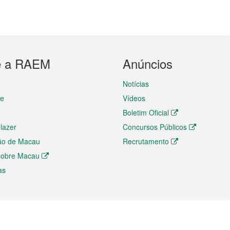
e a RAEM
Anúncios
Notícias
te
Vídeos
Boletim Oficial
 lazer
Concursos Públicos
ão de Macau
Recrutamento
 sobre Macau
as
ios e comércio
Directório