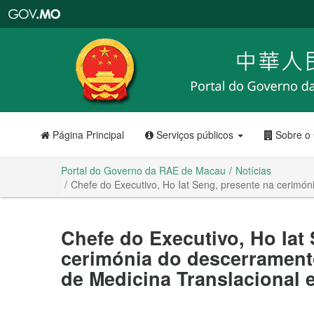
Portal
do
Governo
da
RAE
de
Macau
Página Principal
Serviços públicos
Sobre o
Portal do Governo da RAE de Macau
Notícias
Chefe do Executivo, Ho Iat Seng, presente na cerimón
Chefe do Executivo, Ho Iat
cerimónia do descerramento
de Medicina Translacional 