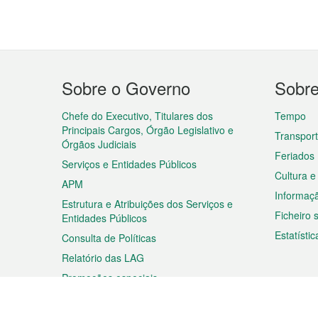
Menu
Sobre o Governo
Sobr
do
rodapé
Chefe do Executivo, Titulares dos
Tempo
Principais Cargos, Órgão Legislativo e
Transpor
Órgãos Judiciais
Feriados
Serviços e Entidades Públicos
Cultura e
APM
Informaç
Estrutura e Atribuições dos Serviços e
Ficheiro
Entidades Públicos
Estatístic
Consulta de Políticas
Relatório das LAG
Promoções especiais
Viagem
Negóc