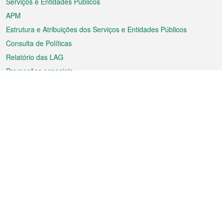
Serviços e Entidades Públicos
APM
Estrutura e Atribuições dos Serviços e Entidades Públicos
Consulta de Políticas
Relatório das LAG
Promoções especiais
Sobre a RAEM
Tempo
Transporte
Feriados
Cultura e lazer
Informação de Macau
Ficheiro sobre Macau
Estatísticas