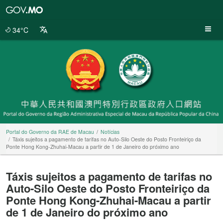
Portal
do
Governo
34°C
da
RAE
de
Macau
Portal do Governo da RAE de Macau
Notícias
Táxis sujeitos a pagamento de tarifas no Auto-Silo Oeste do Posto Fronteiriço da
Ponte Hong Kong-Zhuhai-Macau a partir de 1 de Janeiro do próximo ano
Táxis sujeitos a pagamento de tarifas no
Auto-Silo Oeste do Posto Fronteiriço da
Ponte Hong Kong-Zhuhai-Macau a partir
de 1 de Janeiro do próximo ano