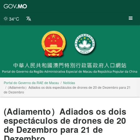
Portal
do
Governo
34°C
da
RAE
de
Macau
Portal do Governo da RAE de Macau
Notícias
(Adiamento）Adiados os dois espectáculos de drones de 20 de Dezembro para 21
de Dezembro
(Adiamento）Adiados os dois
espectáculos de drones de 20
de Dezembro para 21 de
Dezembro