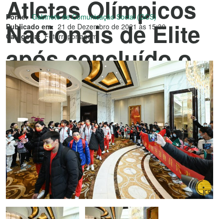
Atletas Olímpicos
Fonte:
Gabinete de Comunicação Social (GCS)
Nacionais de Elite
Publicado em:
21 de Dezembro de 2021 às 15:30
Categoria:
Fotorreportagem
após concluído o
programa de visita
de três dias.