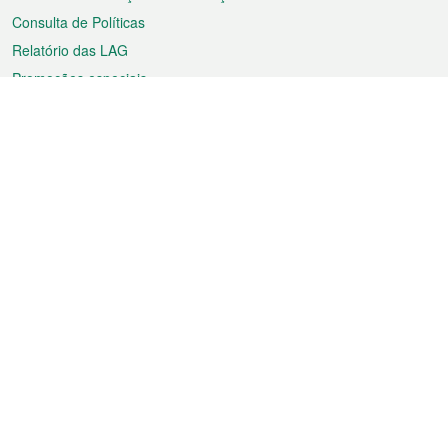
Consulta de Políticas
Relatório das LAG
Promoções especiais
Sobre a RAEM
Tempo
Transporte
Feriados
Cultura e lazer
Informação de Macau
Ficheiro sobre Macau
Estatísticas
Anúncios
Notícias