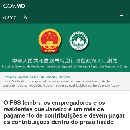
Portal
do
Governo
30°C
da
RAE
de
Macau
Portal do Governo da RAE de Macau
Notícias
O FSS lembra os empregadores e os residentes que Janeiro é um mês de
pagamento de contribuições e devem pagar as contribuições dentro do prazo fixado
O FSS lembra os empregadores e os
residentes que Janeiro é um mês de
pagamento de contribuições e devem pagar
as contribuições dentro do prazo fixado