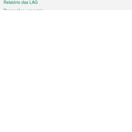
Relatório das LAG
Promoções especiais
Sobre a RAEM
Tempo
Transporte
Feriados
Cultura e lazer
Informação de Macau
Ficheiro sobre Macau
Estatísticas
Anúncios
Notícias
Vídeos
Boletim Oficial