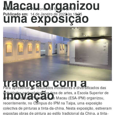
Macau organizou
Fonte:
Instituto Politécnico de Macau (IPM)
uma exposição
Publicado em:
14 de Janeiro de 2022 às 18:35
colectiva de
pinturas a “tinta-
da-china”
combinando a
tradição com a
Para apresentar os resultados inovadores e diversificados das
inovação
actividades pedagógicas na área de artes, a Escola Superior de
Artes do Instituto Politécnico de Macau (ESA-IPM) organizou,
recentemente, no Campus do IPM na Taipa, uma exposição
colectiva de pinturas a tinta-da-china. Nesta exposição, estiveram
expostas obras de pintura ao estilo tradicional da China, a tinta-