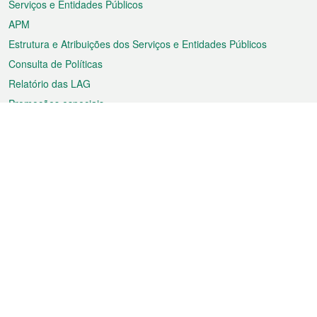
Serviços e Entidades Públicos
APM
Estrutura e Atribuições dos Serviços e Entidades Públicos
Consulta de Políticas
Relatório das LAG
Promoções especiais
Sobre a RAEM
Tempo
Transporte
Feriados
Cultura e lazer
Informação de Macau
Ficheiro sobre Macau
Estatísticas