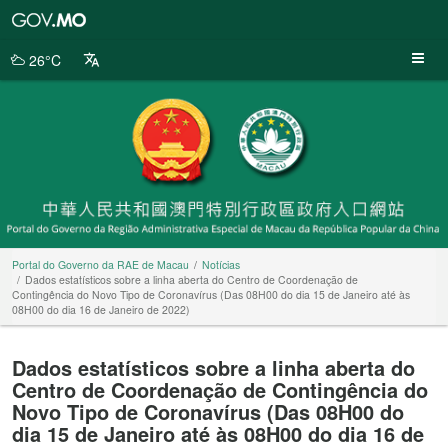
Portal
do
Governo
26°C
da
RAE
de
Macau
Portal do Governo da RAE de Macau
Notícias
Dados estatísticos sobre a linha aberta do Centro de Coordenação de
Contingência do Novo Tipo de Coronavírus (Das 08H00 do dia 15 de Janeiro até às
08H00 do dia 16 de Janeiro de 2022)
Dados estatísticos sobre a linha aberta do
Centro de Coordenação de Contingência do
Novo Tipo de Coronavírus (Das 08H00 do
dia 15 de Janeiro até às 08H00 do dia 16 de