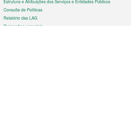
Estrutura e Atribuições dos Serviços e Entidades Públicos
Consulta de Políticas
Relatório das LAG
Promoções especiais
Sobre a RAEM
Tempo
Transporte
Feriados
Cultura e lazer
Informação de Macau
Ficheiro sobre Macau
Estatísticas
Anúncios
Notícias