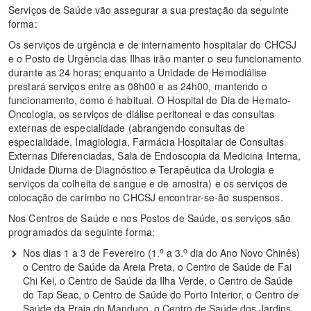
Serviços de Saúde vão assegurar a sua prestação da seguinte
forma:
Os serviços de urgência e de internamento hospitalar do CHCSJ
e o Posto de Urgência das Ilhas irão manter o seu funcionamento
durante as 24 horas; enquanto a Unidade de Hemodiálise
prestará serviços entre as 08h00 e as 24h00, mantendo o
funcionamento, como é habitual. O Hospital de Dia de Hemato-
Oncologia, os serviços de diálise peritoneal e das consultas
externas de especialidade (abrangendo consultas de
especialidade, Imagiologia, Farmácia Hospitalar de Consultas
Externas Diferenciadas, Sala de Endoscopia da Medicina Interna,
Unidade Diurna de Diagnóstico e Terapêutica da Urologia e
serviços da colheita de sangue e de amostra) e os serviços de
colocação de carimbo no CHCSJ encontrar-se-ão suspensos.
Nos Centros de Saúde e nos Postos de Saúde, os serviços são
programados da seguinte forma:
o
o
Nos dias 1 a 3 de Fevereiro (1.
a 3.
dia do Ano Novo Chinês)
o Centro de Saúde da Areia Preta, o Centro de Saúde de Fai
Chi Kei, o Centro de Saúde da Ilha Verde, o Centro de Saúde
do Tap Seac, o Centro de Saúde do Porto Interior, o Centro de
Saúde da Praia do Manduco, o Centro de Saúde dos Jardins