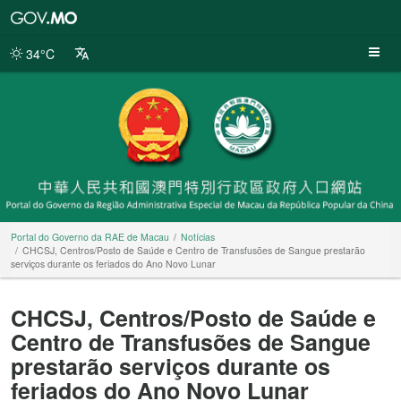
Portal
do
Governo
34°C
da
RAE
de
Macau
Portal do Governo da RAE de Macau
Notícias
CHCSJ, Centros/Posto de Saúde e Centro de Transfusões de Sangue prestarão
serviços durante os feriados do Ano Novo Lunar
CHCSJ, Centros/Posto de Saúde e
Centro de Transfusões de Sangue
prestarão serviços durante os
feriados do Ano Novo Lunar