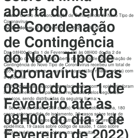
aberta do Centro
Fonte:
Centro de Coordenação de Contingência do Novo Tipo de
de Coordenação
Coronavírus
Publicado em:
2 de Fevereiro de 2022 às 15:00
de Contingência
do Novo Tipo de
Das 08H00 do dia 1 de Fevereiro até às 08H00 do dia 2 de
Fevereiro de 2022, a linha aberta do Centro de Coordenação de
Contingência do Novo Tipo de Coronavírus recebeu um total de
Coronavírus (Das
235 chamadas, entre os quais 0 não está(ão) relacionada(s) com
a epidemia.
08H00 do dia 1 de
As 235 consultas ou opiniões relacionadas com a epidemia foram
imediatamente acompanhadas/registadas pelos seguintes
Fevereiro até às
serviços, sendo distribuídas da seguinte forma:
1. Serviços de Saúde (235 casos): 3 casos sobre vacina, 180
08H00 do dia 2 de
casos sobre medida de isolamento, 29 casos sobre teste de
ácido nucleico, 2 casos sobre outras medidas de prevenção
epidémica, 19 casos sobre código de saúde, 1 caso sobre
Fevereiro de 2022)
serviço médico, 1 caso sobre outras consultas.