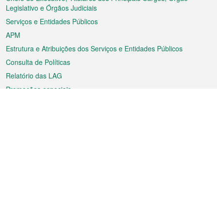
rodapé
Legislativo e Órgãos Judiciais
Serviços e Entidades Públicos
APM
Estrutura e Atribuições dos Serviços e Entidades Públicos
Consulta de Políticas
Relatório das LAG
Promoções especiais
Sobre a RAEM
Tempo
Transporte
Feriados
Cultura e lazer
Informação de Macau
Ficheiro sobre Macau
Estatísticas