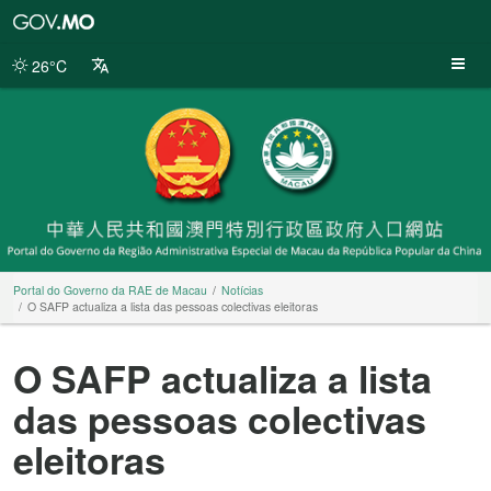
Portal
do
Governo
26°C
da
RAE
de
Macau
Portal do Governo da RAE de Macau
Notícias
O SAFP actualiza a lista das pessoas colectivas eleitoras
O SAFP actualiza a lista
das pessoas colectivas
eleitoras