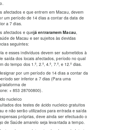
o.
ais afectados e que entrem em Macau, devem
or um período de 14 dias a contar da data de
or a 7 dias.
s afectados e que
já entraramem Macau
,
aúde de Macau e ser sujeitos às devidas
cias seguintes:
la e esses indivíduos devem ser submetidos à
e saída dos locais afectados, período no qual
do tempo dos 1.º, 2.º, 4.º, 7.º, e 12.º dias.
designar por um período de 14 dias a contar da
eríodo ser inferior a 7 dias (Para uma
 plataforma de
fone: + 853 28700800).
ido nucleico
ltados dos testes de ácido nucleico gratuitos
u e não serão utilizados para entrada e saída
 expensas próprias, deve ainda ser efectuado o
digo de Saúde amarelo seja levantada a tempo.