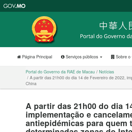
Portal
do
Governo
da
RAE
de
Macau
Página Principal
Serviços públicos
Sobre o
Portal do Governo da RAE de Macau
Notícias
A partir das 21h00 do dia 14 de Fevereiro de 2022, 
China
A partir das 21h00 do dia 1
implementação e cancelam
antiepidémicas para quem 
determinadas zonas do Inte