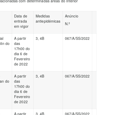
acionadas com determinadas áreas do Interior
Data de
Medidas
Anúncio
entrada
antiepidémicas
N.º
em vigor
al
A partir
3, 4B
067/A/SS/2022
lin do
das
17h00 do
dia 6 de
Fevereiro
de 2022
e
A partir
3, 4B
067/A/SS/2022
yan do
das
17h00 do
dia 6 de
Fevereiro
de 2022
e
A partir
3, 4B
067/A/SS/2022