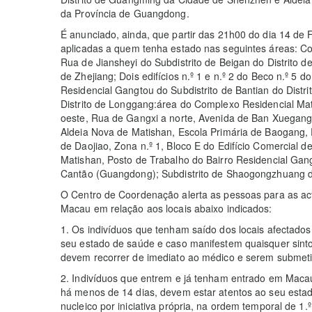
da Província de Guangdong.
É anunciado, ainda, que partir das 21h00 do dia 14 de
aplicadas a quem tenha estado nas seguintes áreas: C
Rua de Jiansheyi do Subdistrito de Beigan do Distrito
de Zhejiang; Dois edifícios n.º 1 e n.º 2 do Beco n.º 5
Residencial Gangtou do Subdistrito de Bantian do Distr
Distrito de Longgang:área do Complexo Residencial Ma
oeste, Rua de Gangxi a norte, Avenida de Ban Xuegang 
Aldeia Nova de Matishan, Escola Primária de Baogang, 
de Daojiao, Zona n.º 1, Bloco E do Edifício Comercial
Matishan, Posto de Trabalho do Bairro Residencial Ga
Cantão (Guangdong); Subdistrito de Shaogongzhuang do
O Centro de Coordenação alerta as pessoas para as a
Macau em relação aos locais abaixo indicados:
1. Os indivíduos que tenham saído dos locais afectado
seu estado de saúde e caso manifestem quaisquer sint
devem recorrer de imediato ao médico e serem submetid
2. Indivíduos que entrem e já tenham entrado em Maca
há menos de 14 dias, devem estar atentos ao seu estado
nucleico por iniciativa própria, na ordem temporal de 1.