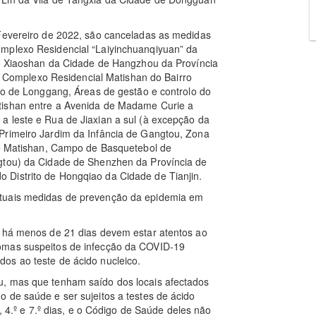
 Fevereiro de 2022, são canceladas as medidas
omplexo Residencial “Laiyinchuanqiyuan” da
 de Xiaoshan da Cidade de Hangzhou da Província
 do Complexo Residencial Matishan do Bairro
ito de Longgang, Áreas de gestão e controlo do
tishan entre a Avenida de Madame Curie a
a leste e Rua de Jiaxian a sul (à excepção da
Primeiro Jardim da Infância de Gangtou, Zona
 de Matishan, Campo de Basquetebol de
ngtou) da Cidade de Shenzhen da Província de
 Distrito de Hongqiao da Cidade de Tianjin.
ctuais medidas de prevenção da epidemia em
s há menos de 21 dias devem estar atentos ao
omas suspeitos de infecção da COVID-19
os ao teste de ácido nucleico.
u, mas que tenham saído dos locais afectados
 de saúde e ser sujeitos a testes de ácido
º, 4.º e 7.º dias, e o Código de Saúde deles não