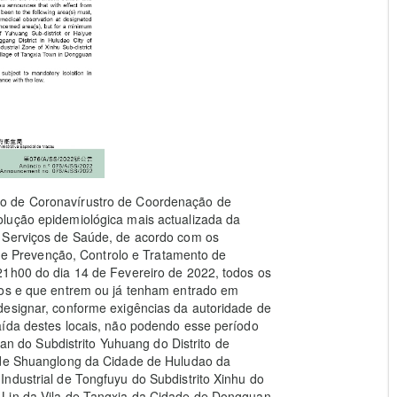
o de Coronavírustro de Coordenação de
lução epidemiológica mais actualizada da
s Serviços de Saúde, de acordo com os
i de Prevenção, Controlo e Tratamento de
21h00 do dia 14 de Fevereiro de 2022, todos os
dos e que entrem ou já tenham entrado em
designar, conforme exigências da autoridade de
aída destes locais, não podendo esse período
uan do Subdistrito Yuhuang do Distrito de
o de Shuanglong da Cidade de Huludao da
ndustrial de Tongfuyu do Subdistrito Xinhu do
 Lin da Vila de Tangxia da Cidade de Dongguan