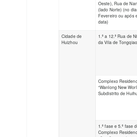
Oeste), Rua de Na
(lado Norte) (no dia
Fevereiro ou após 
data)
Cidade de
1.ª a 12.ª Rua de N
Huizhou
da Vila de Tongqia
Complexo Residenc
“Wanlong New Worl
Subdistrito de Huih
1.ª fase e 5.ª fase 
Complexo Residenc