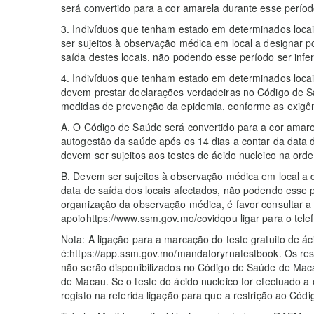
será convertido para a cor amarela durante esse períod
3. Indivíduos que tenham estado em determinados loc
ser sujeitos à observação médica em local a designar p
saída destes locais, não podendo esse período ser inferi
4. Indivíduos que tenham estado em determinados locai
devem prestar declarações verdadeiras no Código de S
medidas de prevenção da epidemia, conforme as exigên
A. O Código de Saúde será convertido para a cor amare
autogestão da saúde após os 14 dias a contar da data d
devem ser sujeitos aos testes de ácido nucleico na ordem 
B. Devem ser sujeitos à observação médica em local a 
data de saída dos locais afectados, não podendo esse p
organização da observação médica, é favor consultar a
apoiohttps://www.ssm.gov.mo/covidqou ligar para o tele
Nota: A ligação para a marcação do teste gratuito de ác
é:https://app.ssm.gov.mo/mandatoryrnatestbook. Os resu
não serão disponibilizados no Código de Saúde de Maca
de Macau. Se o teste do ácido nucleico for efectuado a
registo na referida ligação para que a restrição ao Có