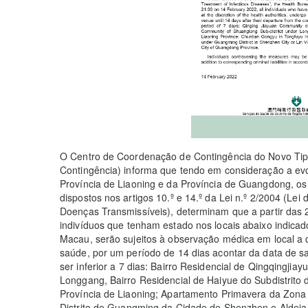
O Centro de Coordenação de Contingência do Novo Tip
Contingência) informa que tendo em consideração a evo
Província de Liaoning e da Província de Guangdong, o
dispostos nos artigos 10.º e 14.º da Lei n.º 2/2004 (Le
Doenças Transmissíveis), determinam que a partir das 
indivíduos que tenham estado nos locais abaixo indica
Macau, serão sujeitos à observação médica em local a 
saúde, por um período de 14 dias acontar da data de s
ser inferior a 7 dias: Bairro Residencial de Qingqingjiay
Longgang, Bairro Residencial de Haiyue do Subdistrit
Província de Liaoning; Apartamento Primavera da Zona I
Distrito de Guangming da Cidade de Shenzhen e Aldeia