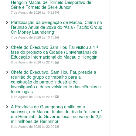
Hengqin-Macau de Torneio Desportivo de
Série e Torneio de Série Junior
7 de Agosto de 2026 às 10:22
Participação da delegação de Macau, China na
Reunião Anual de 2026 do “Asia / Pacific Group
On Money Laundering”
7 de Agosto de 2026 às 10:15
Chefe do Executivo Sam Hou Fai visitou a 1.ª
fase do projecto da Cidade (Universitária) de
Educação Internacional de Macau e Hengqin
6 de Agosto de 2026 às 22:43
Chefe do Executivo, Sam Hou Fai, preside a
reunião do grupo de trabalho para a
construção do parque industrial de
investigação e desenvolvimento das ciências e
tecnologias.
6 de Agosto de 2026 às 22:16
A Província de Guangdong emitiu com
sucesso, em Macau, títulos de dívida “offshore”
em Renminbi do Governo local, no valor de 2,5
mil milhões de Renminbi
6 de Agosto de 2026 às 22:00