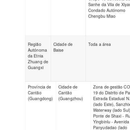
Sanhe da Vila de Xiya
Condado Autónomo
Chengbu Miao
Região
Cidade de
Toda a área
Autónoma
Baise
da Etnia
Zhuang de
Guangxi
Província de
Cidade de
Zona de gestão CO
Cantão
Cantão
19 do Distrito de P
(Guangdong)
(Guangzhou)
Estrada Estadual N
(lado Este), Sanzhi
Waterway (lado Sul)
Ponte de Shaxi - R
Yingbinlu - Avenida
Panyudadao (lado