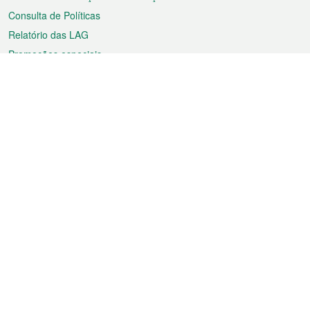
Consulta de Políticas
Relatório das LAG
Promoções especiais
Sobre a RAEM
Tempo
Transporte
Feriados
Cultura e lazer
Informação de Macau
Ficheiro sobre Macau
Estatísticas
Anúncios
Notícias