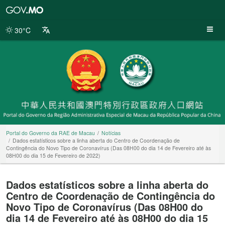
Portal
do
Governo
30°C
da
RAE
de
Macau
Portal do Governo da RAE de Macau
Notícias
Dados estatísticos sobre a linha aberta do Centro de Coordenação de
Contingência do Novo Tipo de Coronavírus (Das 08H00 do dia 14 de Fevereiro até às
08H00 do dia 15 de Fevereiro de 2022)
Dados estatísticos sobre a linha aberta do
Centro de Coordenação de Contingência do
Novo Tipo de Coronavírus (Das 08H00 do
dia 14 de Fevereiro até às 08H00 do dia 15