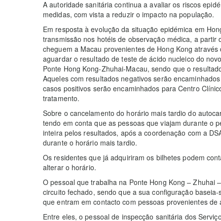
A autoridade sanitária continua a avaliar os riscos epi
medidas, com vista a reduzir o impacto na população.
Em resposta à evolução da situação epidémica em Hong
transmissão nos hotéis de observação médica, a partir 
cheguem a Macau provenientes de Hong Kong através
aguardar o resultado de teste de ácido nucleico do novo
Ponte Hong Kong-Zhuhai-Macau, sendo que o resultado p
Aqueles com resultados negativos serão encaminhados
casos positivos serão encaminhados para Centro Clínic
tratamento.
Sobre o cancelamento do horário mais tardio do autoca
tendo em conta que as pessoas que viajam durante o pe
inteira pelos resultados, após a coordenação com a DSAT
durante o horário mais tardio.
Os residentes que já adquiriram os bilhetes podem con
alterar o horário.
O pessoal que trabalha na Ponte Hong Kong – Zhuhai 
circuito fechado, sendo que a sua configuração baseia-
que entram em contacto com pessoas provenientes de ár
Entre eles, o pessoal de inspecção sanitária dos Serviç