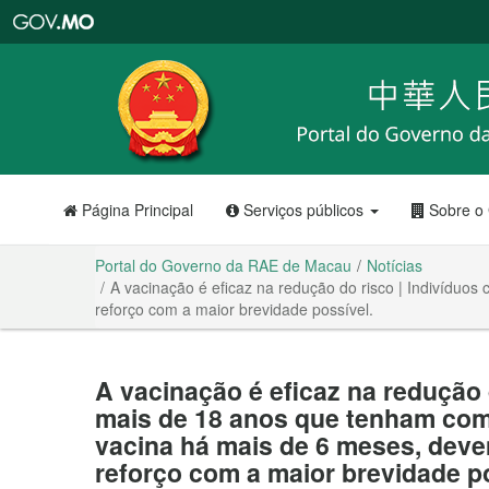
Portal
do
Governo
da
RAE
de
Macau
Página Principal
Serviços públicos
Sobre o
Portal do Governo da RAE de Macau
Notícias
A vacinação é eficaz na redução do risco | Indivídu
reforço com a maior brevidade possível.
A vacinação é eficaz na redução 
mais de 18 anos que tenham com
vacina há mais de 6 meses, deve
reforço com a maior brevidade po