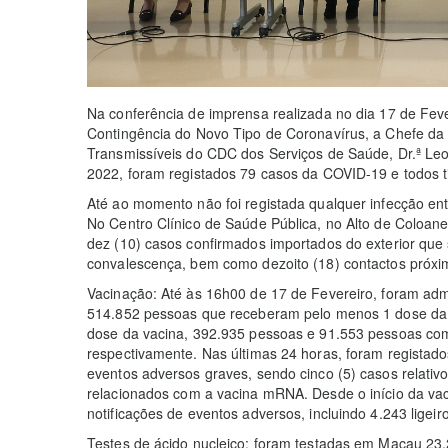
Na conferência de imprensa realizada no dia 17 de Fev
Contingência do Novo Tipo de Coronavírus, a Chefe da
Transmissíveis do CDC dos Serviços de Saúde, Dr.ª Leo
2022, foram registados 79 casos da COVID-19 e todos ti
Até ao momento não foi registada qualquer infecção ent
No Centro Clínico de Saúde Pública, no Alto de Coloane,
dez (10) casos confirmados importados do exterior qu
convalescença, bem como dezoito (18) contactos próxi
Vacinação: Até às 16h00 de 17 de Fevereiro, foram adm
514.852 pessoas que receberam pelo menos 1 dose da v
dose da vacina, 392.935 pessoas e 91.553 pessoas com
respectivamente. Nas últimas 24 horas, foram registados 
eventos adversos graves, sendo cinco (5) casos relativo
relacionados com a vacina mRNA. Desde o início da va
notificações de eventos adversos, incluindo 4.243 ligeir
Testes de ácido nucleico: foram testadas em Macau 23.