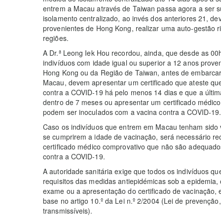
entrem a Macau através de Taiwan passa agora a ser s
isolamento centralizado, ao invés dos anteriores 21, d
provenientes de Hong Kong, realizar uma auto-gestão r
regiões.
A Dr.ª Leong Iek Hou recordou, ainda, que desde as 00
indivíduos com idade igual ou superior a 12 anos prove
Hong Kong ou da Região de Taiwan, antes de embarcar 
Macau, devem apresentar um certificado que ateste qu
contra a COVID-19 há pelo menos 14 dias e que a últim
dentro de 7 meses ou apresentar um certificado médic
podem ser inoculados com a vacina contra a COVID-19
Caso os indivíduos que entrem em Macau tenham sido 
se cumprirem a idade de vacinação, será necessário r
certificado médico comprovativo que não são adequado
contra a COVID-19.
A autoridade sanitária exige que todos os indivíduos 
requisitos das medidas antiepidémicas sob a epidemia
exame ou a apresentação do certificado de vacinação, etc
base no artigo 10.º da Lei n.º 2/2004 (Lei de prevenção
transmissíveis).