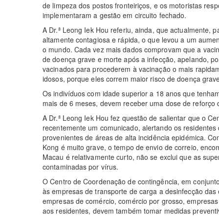
de limpeza dos postos fronteiriços, e os motoristas respo
implementaram a gestão em circuito fechado.
A Dr.ª Leong Iek Hou referiu, ainda, que actualmente, 
altamente contagiosa e rápida, o que levou a um aume
o mundo. Cada vez mais dados comprovam que a vacina
de doença grave e morte após a infecção, apelando, po
vacinados para procederem à vacinação o mais rapidam
idosos, porque eles correm maior risco de doença grave
Os indivíduos com idade superior a 18 anos que tenha
mais de 6 meses, devem receber uma dose de reforço c
A Dr.ª Leong Iek Hou fez questão de salientar que o C
recentemente um comunicado, alertando os residentes 
provenientes de áreas de alta incidência epidémica. C
Kong é muito grave, o tempo de envio de correio, en
Macau é relativamente curto, não se exclui que as sup
contaminadas por vírus.
O Centro de Coordenação de contingência, em conjunto 
às empresas de transporte de carga a desinfecção das 
empresas de comércio, comércio por grosso, empresas 
aos residentes, devem também tomar medidas preventi