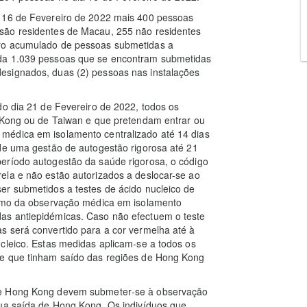
e 16 de Fevereiro de 2022 mais 400 pessoas
são residentes de Macau, 255 não residentes
ero acumulado de pessoas submetidas a
nda 1.039 pessoas que se encontram submetidas
esignados, duas (2) pessoas nas instalações
do dia 21 de Fevereiro de 2022, todos os
g Kong ou de Taiwan e que pretendam entrar ou
médica em isolamento centralizado até 14 dias
 de uma gestão de autogestão rigorosa até 21
eríodo autogestão da saúde rigorosa, o código
ela e não estão autorizados a deslocar-se ao
er submetidos a testes de ácido nucleico de
ermo da observação médica em isolamento
as antiepidémicas. Caso não efectuem o teste
s será convertido para a cor vermelha até à
cleico. Estas medidas aplicam-se a todos os
 e que tinham saído das regiões de Hong Kong
de Hong Kong devem submeter‑se à observação
sua saída de Hong Kong. Os indivíduos que