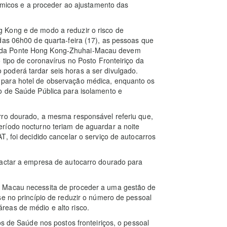
démicos e a proceder ao ajustamento das
 Kong e de modo a reduzir o risco de
das 06h00 de quarta‑feira (17), as pessoas que
 da Ponte Hong Kong-Zhuhai-Macau devem
 tipo de coronavírus no Posto Fronteiriço da
oderá tardar seis horas a ser divulgado.
 para hotel de observação médica, enquanto os
o de Saúde Pública para isolamento e
rro dourado, a mesma responsável referiu que,
ríodo nocturno teriam de aguardar a noite
, foi decidido cancelar o serviço de autocarros
tactar a empresa de autocarro dourado para
– Macau necessita de proceder a uma gestão de
se no princípio de reduzir o número de pessoal
eas de médio e alto risco.
os de Saúde nos postos fronteiriços, o pessoal