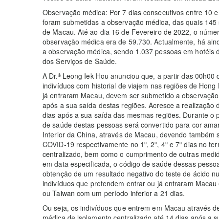
Observação médica: Por 7 dias consecutivos entre 10 
foram submetidas a observação médica, das quais 145 
de Macau. Até ao dia 16 de Fevereiro de 2022, o núm
observação médica era de 59.730. Actualmente, há ai
a observação médica, sendo 1.037 pessoas em hotéis d
dos Serviços de Saúde.
A Dr.ª Leong Iek Hou anunciou que, a partir das 00h00 
indivíduos com historial de viajem nas regiões de Hon
já entraram Macau, devem ser submetido a observação 
após a sua saída destas regiões. Acresce a realização
dias após a sua saída das mesmas regiões. Durante o p
de saúde destas pessoas será convertido para cor amar
Interior da China, através de Macau, devendo também s
COVID-19 respectivamente no 1º, 2º, 4º e 7º dias no t
centralizado, bem como o cumprimento de outras medid
em data especificada, o código de saúde dessas pessoa
obtenção de um resultado negativo do teste de ácido nu
indivíduos que pretendem entrar ou já entraram Macau
ou Taiwan com um período inferior a 21 dias.
Ou seja, os indivíduos que entrem em Macau através 
médica de isolamento centralizado até 14 dias após a 