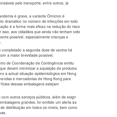
nsáveis ​​pelo transporte, entre outros, já
pandemia é grave, a variante Ómicron é
nto dramático no número de infecções em todo
ção é a forma mais eficaz na redução do risco
r isso, aos cidadãos que ainda não tenham sido
ente possível, especialmente crianças e
.
m completado a segunda dose de vacina há
om a maior brevidade possível.
entro de Coordenação de Contingência emitiu
que devem minimizar a aquisição de produtos
omo a actual situação epidemiológica em Hong
comendas e mercadorias de Hong Kong para
erfícies dessas embalagens estejam
com outros serviços públicos, além de exigir
embalagens grandes, foi emitido um alerta às
de distribuição em todos os níveis, bem como
vas.