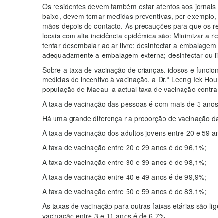
Os residentes devem também estar atentos aos jornais 
baixo, devem tomar medidas preventivas, por exemplo, 
mãos depois do contacto. As precauções para que os 
locais com alta incidência epidémica são: Minimizar a r
tentar desembalar ao ar livre; desinfectar a embalag
adequadamente a embalagem externa; desinfectar ou l
Sobre a taxa de vacinação de crianças, idosos e funci
medidas de incentivo à vacinação, a Dr.ª Leong Iek Hou
população de Macau, a actual taxa de vacinação contra
A taxa de vacinação das pessoas é com mais de 3 anos
Há uma grande diferença na proporção de vacinação das 
A taxa de vacinação dos adultos jovens entre 20 e 59 a
A taxa de vacinação entre 20 e 29 anos é de 96,1%;
A taxa de vacinação entre 30 e 39 anos é de 98,1%;
A taxa de vacinação entre 40 e 49 anos é de 99,9%;
A taxa de vacinação entre 50 e 59 anos é de 83,1%;
As taxas de vacinação para outras faixas etárias são li
vacinação entre 3 e 11 anos é de 6,7%,