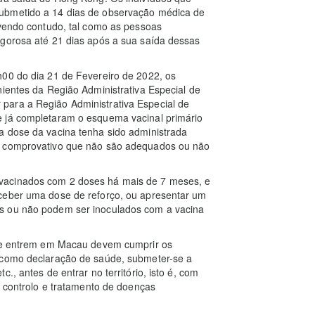
ubmetido a 14 dias de observação médica de
evendo contudo, tal como as pessoas
igorosa até 21 dias após a sua saída dessas
h00 do dia 21 de Fevereiro de 2022, os
nientes da Região Administrativa Especial de
para a Região Administrativa Especial de
e já completaram o esquema vacinal primário
a dose da vacina tenha sido administrada
o comprovativo que não são adequados ou não
.
vacinados com 2 doses há mais de 7 meses, e
eceber uma dose de reforço, ou apresentar um
s ou não podem ser inoculados com a vacina
que entrem em Macau devem cumprir os
, como declaração de saúde, submeter-se a
., antes de entrar no território, isto é, com
, controlo e tratamento de doenças