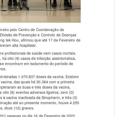
ereiro pelo Centro de Coordenação de
 Divisão de Prevenção e Controlo de Doenças
ng Iek Hou, afirmou que até 17 de Fevereiro de
veram alta hospitalar.
re profissionais de saúde nem casos mortais.
 há oito (8) casos de infecção assintomática,
e se encontram em isolamento do período de
mos.
inistradas 1.070.837 doses da vacina. Existem
acina, das quais há 30.364 com a primeira
pletaram as duas e três doses da vacina,
oito (8) eventos adversos ligeiros; zero (0)
s à vacina inactivada da Sinopharm, e três (3)
cinação até ao presente momento, houve 4.255
os, doze (12) graves.
201 pessoas no dia 16 de Fevereiro de 2022.