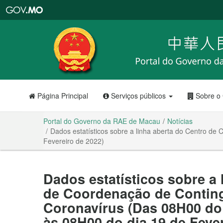
Portal
do
Governo
da
RAE
de
Macau
Página Principal
Serviços públicos
Sobre o
Portal do Governo da RAE de Macau
Notícias
Dados estatísticos sobre a linha aberta do Centro d
Fevereiro de 2022)
Dados estatísticos sobre a 
de Coordenação de Conting
Coronavírus (Das 08H00 do 
às 08H00 do dia 19 de Fever