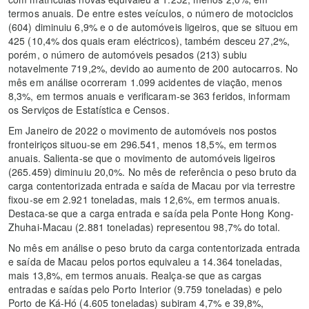
termos anuais. De entre estes veículos, o número de motociclos
(604) diminuiu 6,9% e o de automóveis ligeiros, que se situou em
425 (10,4% dos quais eram eléctricos), também desceu 27,2%,
porém, o número de automóveis pesados (213) subiu
notavelmente 719,2%, devido ao aumento de 200 autocarros. No
mês em análise ocorreram 1.099 acidentes de viação, menos
8,3%, em termos anuais e verificaram-se 363 feridos, informam
os Serviços de Estatística e Censos.
Em Janeiro de 2022 o movimento de automóveis nos postos
fronteiriços situou-se em 296.541, menos 18,5%, em termos
anuais. Salienta-se que o movimento de automóveis ligeiros
(265.459) diminuiu 20,0%. No mês de referência o peso bruto da
carga contentorizada entrada e saída de Macau por via terrestre
fixou-se em 2.921 toneladas, mais 12,6%, em termos anuais.
Destaca-se que a carga entrada e saída pela Ponte Hong Kong-
Zhuhai-Macau (2.881 toneladas) representou 98,7% do total.
No mês em análise o peso bruto da carga contentorizada entrada
e saída de Macau pelos portos equivaleu a 14.364 toneladas,
mais 13,8%, em termos anuais. Realça-se que as cargas
entradas e saídas pelo Porto Interior (9.759 toneladas) e pelo
Porto de Ká-Hó (4.605 toneladas) subiram 4,7% e 39,8%,