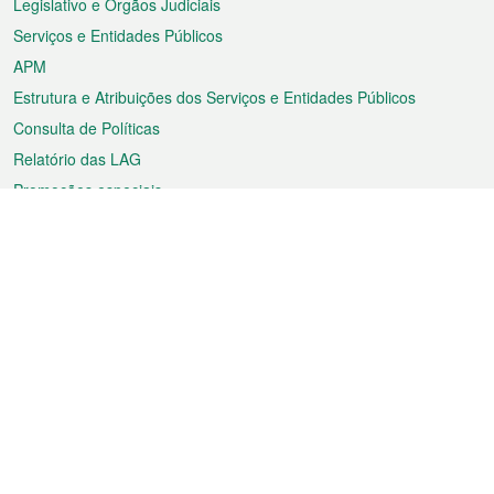
Legislativo e Órgãos Judiciais
Serviços e Entidades Públicos
APM
Estrutura e Atribuições dos Serviços e Entidades Públicos
Consulta de Políticas
Relatório das LAG
Promoções especiais
Sobre a RAEM
Tempo
Transporte
Feriados
Cultura e lazer
Informação de Macau
Ficheiro sobre Macau
Estatísticas