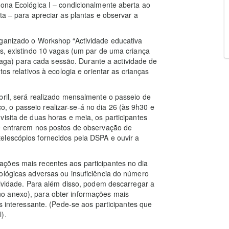
Zona Ecológica I – condicionalmente aberta ao
ta – para apreciar as plantas e observar a
rganizado o Workshop “Actividade educativa
is, existindo 10 vagas (um par de uma criança
a) para cada sessão. Durante a actividade de
os relativos à ecologia e orientar as crianças
bril, será realizado mensalmente o passeio de
 o passeio realizar-se-á no dia 26 (às 9h30 e
isita de duas horas e meia, os participantes
 e entrarem nos postos de observação de
elescópios fornecidos pela DSPA e ouvir a
ções mais recentes aos participantes no dia
ológicas adversas ou insuficiência do número
ctividade. Para além disso, podem descarregar a
o anexo), para obter informações mais
is interessante. (Pede-se aos participantes que
).