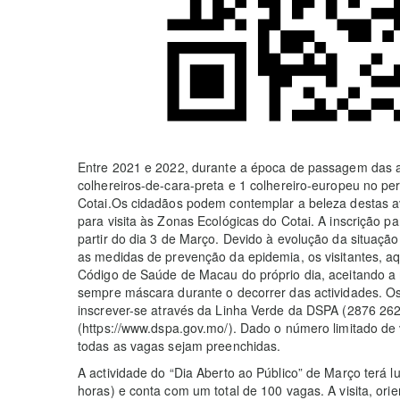
Entre 2021 e 2022, durante a época de passagem das a
colhereiros-de-cara-preta e 1 colhereiro-europeu no pe
Cotai.Os cidadãos podem contemplar a beleza destas a
para visita às Zonas Ecológicas do Cotai. A inscrição pa
partir do dia 3 de Março. Devido à evolução da situaç
as medidas de prevenção da epidemia, os visitantes, a
Código de Saúde de Macau do próprio dia, aceitando a
sempre máscara durante o decorrer das actividades. O
inscrever-se através da Linha Verde da DSPA (2876 262
(https://www.dspa.gov.mo/). Dado o número limitado de 
todas as vagas sejam preenchidas.
A actividade do “Dia Aberto ao Público” de Março terá l
horas) e conta com um total de 100 vagas. A visita, ori