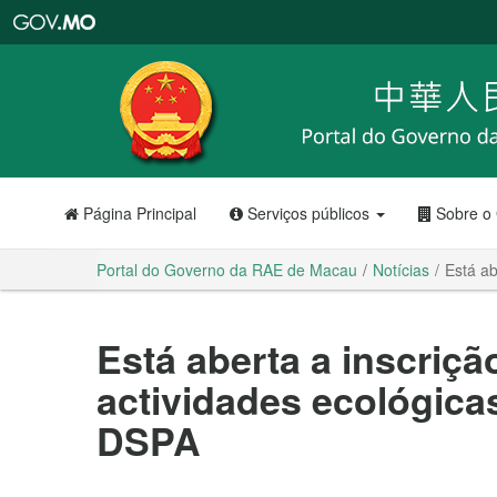
Portal
do
Governo
da
RAE
de
Macau
Página Principal
Serviços públicos
Sobre o
Portal do Governo da RAE de Macau
Notícias
Está ab
Está aberta a inscriçã
actividades ecológica
DSPA