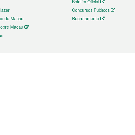
Boletim Oficial
 lazer
Concursos Públicos
ão de Macau
Recrutamento
 sobre Macau
as
ios e comércio
Directório
 e Investimento
Directório de Aplicações para T
o Comércio e Convenções em
Directório de Redes Sociais
Directório de Websites Temático
dades de Negócios e Serviços
Directório RSS
s
Descarregamento de impressos
ão dos Mercados
de Intelectual