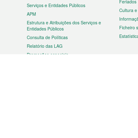
Feriados
Serviços e Entidades Públicos
Cultura e
APM
Informaç
Estrutura e Atribuições dos Serviços e
Ficheiro
Entidades Públicos
Estatístic
Consulta de Políticas
Relatório das LAG
Promoções especiais
Viagem
Negóc
Planear a sua viagem
Negócios
Descobrir Macau
Feiras d
Macau
Espectáculos e Entretenimento
Oportuni
Roteiro de Compras
das PME
Eventos e Festividades
Informaç
Proprieda