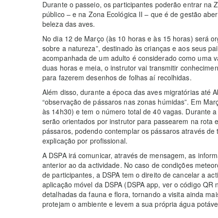
Durante o passeio, os participantes poderão entrar na 
público – e na Zona Ecológica II – que é de gestão aber
beleza das aves.
No dia 12 de Março (às 10 horas e às 15 horas) será o
sobre a natureza”, destinado às crianças e aos seus pa
acompanhada de um adulto é considerado como uma vag
duas horas e meia, o instrutor vai transmitir conheciment
para fazerem desenhos de folhas aí recolhidas.
Além disso, durante a época das aves migratórias até A
“observação de pássaros nas zonas húmidas”. Em Março,
às 14h30) e tem o número total de 40 vagas. Durante a v
serão orientados por instrutor para passearem na rota
pássaros, podendo contemplar os pássaros através de t
explicação por profissional.
A DSPA irá comunicar, através de mensagem, as informa
anterior ao da actividade. No caso de condições meteor
de participantes, a DSPA tem o direito de cancelar a a
aplicação móvel da DSPA (DSPA app, ver o código QR n
detalhadas da fauna e flora, tornando a visita ainda ma
protejam o ambiente e levem a sua própria água potável