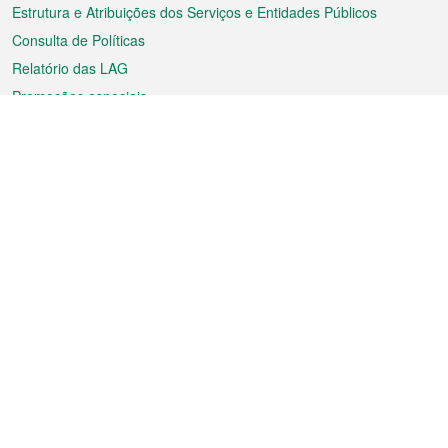
Estrutura e Atribuições dos Serviços e Entidades Públicos
Consulta de Políticas
Relatório das LAG
Promoções especiais
Sobre a RAEM
Tempo
Transporte
Feriados
Cultura e lazer
Informação de Macau
Ficheiro sobre Macau
Estatísticas
Anúncios
Notícias