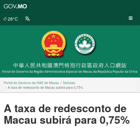
Portal
do
Governo
28°C
da
RAE
de
Macau
Portal do Governo da RAE de Macau
Notícias
A taxa de redesconto de Macau subirá para 0,75%
A taxa de redesconto de
Macau subirá para 0,75%