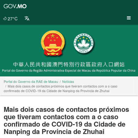
Portal
do
Governo
27°C
da
RAE
de
Macau
Portal do Governo da RAE de Macau
Notícias
Mais dois casos de contactos próximos que tiveram contactos com a o caso
confirmado de COVID-19 da Cidade de Nanping da Província de Zhuhai
Mais dois casos de contactos próximos
que tiveram contactos com a o caso
confirmado de COVID-19 da Cidade de
Nanping da Província de Zhuhai