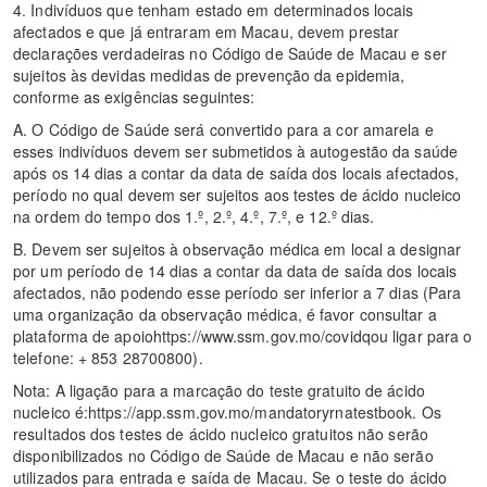
4. Indivíduos que tenham estado em determinados locais
afectados e que já entraram em Macau, devem prestar
declarações verdadeiras no Código de Saúde de Macau e ser
sujeitos às devidas medidas de prevenção da epidemia,
conforme as exigências seguintes:
A. O Código de Saúde será convertido para a cor amarela e
esses indivíduos devem ser submetidos à autogestão da saúde
após os 14 dias a contar da data de saída dos locais afectados,
período no qual devem ser sujeitos aos testes de ácido nucleico
na ordem do tempo dos 1.º, 2.º, 4.º, 7.º, e 12.º dias.
B. Devem ser sujeitos à observação médica em local a designar
por um período de 14 dias a contar da data de saída dos locais
afectados, não podendo esse período ser inferior a 7 dias (Para
uma organização da observação médica, é favor consultar a
plataforma de apoiohttps://www.ssm.gov.mo/covidqou ligar para o
telefone: + 853 28700800).
Nota: A ligação para a marcação do teste gratuito de ácido
nucleico é:https://app.ssm.gov.mo/mandatoryrnatestbook. Os
resultados dos testes de ácido nucleico gratuitos não serão
disponibilizados no Código de Saúde de Macau e não serão
utilizados para entrada e saída de Macau. Se o teste do ácido