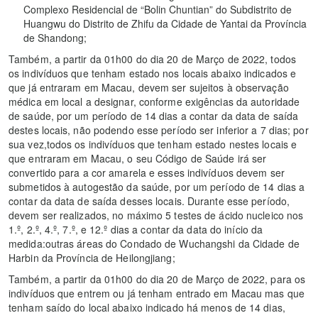
Complexo Residencial de “Bolin Chuntian” do Subdistrito de
Huangwu do Distrito de Zhifu da Cidade de Yantai da Província
de Shandong;
Também, a partir da 01h00 do dia 20 de Março de 2022, todos
os indivíduos que tenham estado nos locais abaixo indicados e
que já entraram em Macau, devem ser sujeitos à observação
médica em local a designar, conforme exigências da autoridade
de saúde, por um período de 14 dias a contar da data de saída
destes locais, não podendo esse período ser inferior a 7 dias; por
sua vez,todos os indivíduos que tenham estado nestes locais e
que entraram em Macau, o seu Código de Saúde irá ser
convertido para a cor amarela e esses indivíduos devem ser
submetidos à autogestão da saúde, por um período de 14 dias a
contar da data de saída desses locais. Durante esse período,
devem ser realizados, no máximo 5 testes de ácido nucleico nos
1.º, 2.º, 4.º, 7.º, e 12.º dias a contar da data do início da
medida:outras áreas do Condado de Wuchangshi da Cidade de
Harbin da Província de Heilongjiang;
Também, a partir da 01h00 do dia 20 de Março de 2022, para os
indivíduos que entrem ou já tenham entrado em Macau mas que
tenham saído do local abaixo indicado há menos de 14 dias,