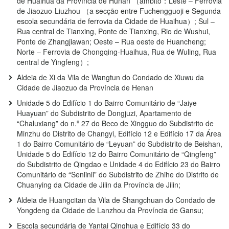
de Huaihua da Província de Hunan （âmbito：Leste – Ferrovia
de Jiaozuo-Liuzhou （a secção entre Fuchengguoji e Segunda
escola secundária de ferrovia da Cidade de Huaihua）; Sul –
Rua central de Tianxing, Ponte de Tianxing, Rio de Wushui,
Ponte de Zhangjiawan; Oeste – Rua oeste de Huancheng;
Norte – Ferrovia de Chongqing-Huaihua, Rua de Wuling, Rua
central de Yingfeng）;
Aldeia de Xi da Vila de Wangtun do Condado de Xiuwu da
Cidade de Jiaozuo da Província de Henan
Unidade 5 do Edifício 1 do Bairro Comunitário de “Jaiye
Huayuan” do Subdistrito de Dongjuzi, Apartamento de
“Chaluxiang” do n.º 27 do Beco de Xingguo do Subdistrito de
Minzhu do Distrito de Changyi, Edifício 12 e Edifício 17 da Área
1 do Bairro Comunitário de “Leyuan” do Subdistrito de Beishan,
Unidade 5 do Edifício 12 do Bairro Comunitário de “Qingfeng”
do Subdistrito de Qingdao e Unidade 4 do Edifício 23 do Bairro
Comunitário de “Senlinli” do Subdistrito de Zhihe do Distrito de
Chuanying da Cidade de Jilin da Província de Jilin;
Aldeia de Huangcitan da Vila de Shangchuan do Condado de
Yongdeng da Cidade de Lanzhou da Província de Gansu;
Escola secundária de Yantai Qinghua e Edifício 33 do