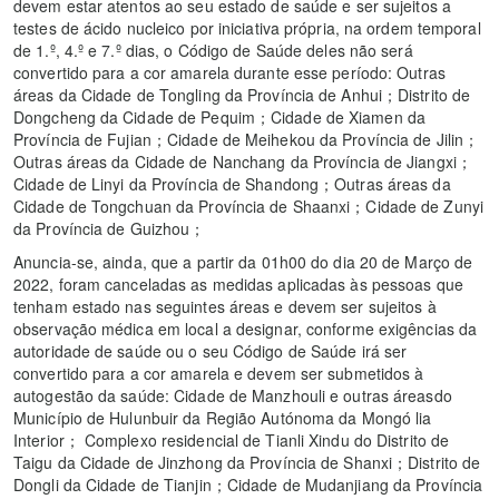
devem estar atentos ao seu estado de saúde e ser sujeitos a
testes de ácido nucleico por iniciativa própria, na ordem temporal
de 1.º, 4.º e 7.º dias, o Código de Saúde deles não será
convertido para a cor amarela durante esse período: Outras
áreas da Cidade de Tongling da Província de Anhui；Distrito de
Dongcheng da Cidade de Pequim；Cidade de Xiamen da
Província de Fujian；Cidade de Meihekou da Província de Jilin；
Outras áreas da Cidade de Nanchang da Província de Jiangxi；
Cidade de Linyi da Província de Shandong；Outras áreas da
Cidade de Tongchuan da Província de Shaanxi；Cidade de Zunyi
da Província de Guizhou；
Anuncia-se, ainda, que a partir da 01h00 do dia 20 de Março de
2022, foram canceladas as medidas aplicadas às pessoas que
tenham estado nas seguintes áreas e devem ser sujeitos à
observação médica em local a designar, conforme exigências da
autoridade de saúde ou o seu Código de Saúde irá ser
convertido para a cor amarela e devem ser submetidos à
autogestão da saúde: Cidade de Manzhouli e outras áreasdo
Município de Hulunbuir da Região Autónoma da Mongó lia
Interior； Complexo residencial de Tianli Xindu do Distrito de
Taigu da Cidade de Jinzhong da Província de Shanxi；Distrito de
Dongli da Cidade de Tianjin；Cidade de Mudanjiang da Província