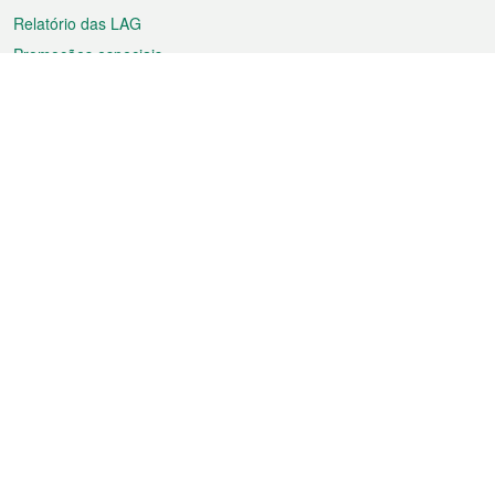
Relatório das LAG
Promoções especiais
Sobre a RAEM
Tempo
Transporte
Feriados
Cultura e lazer
Informação de Macau
Ficheiro sobre Macau
Estatísticas
Anúncios
Notícias
Vídeos