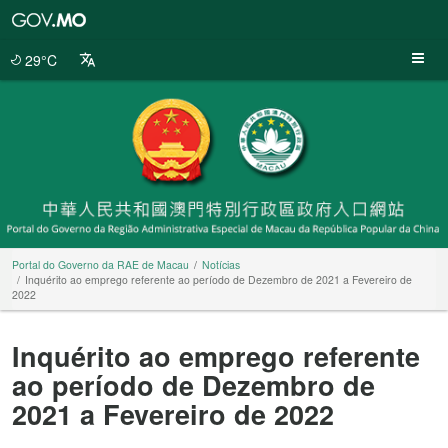
Portal
do
Governo
29°C
da
RAE
de
Macau
Portal do Governo da RAE de Macau
Notícias
Inquérito ao emprego referente ao período de Dezembro de 2021 a Fevereiro de
2022
Inquérito ao emprego referente
ao período de Dezembro de
2021 a Fevereiro de 2022