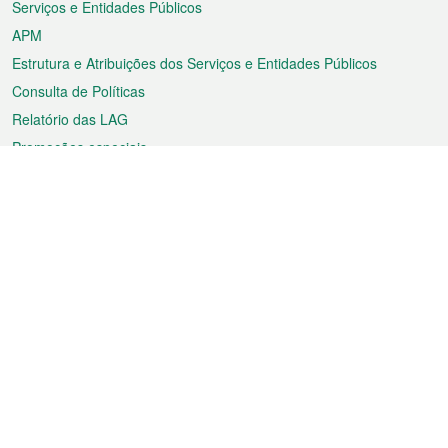
Serviços e Entidades Públicos
APM
Estrutura e Atribuições dos Serviços e Entidades Públicos
Consulta de Políticas
Relatório das LAG
Promoções especiais
Sobre a RAEM
Tempo
Transporte
Feriados
Cultura e lazer
Informação de Macau
Ficheiro sobre Macau
Estatísticas