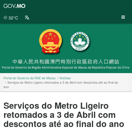
Portal
do
Governo
32°C
da
RAE
de
Macau
Portal do Governo da RAE de Macau
Notícias
Serviços do Metro Ligeiro retomados a 3 de Abril com descontos até ao final do
ano
Serviços do Metro Ligeiro
retomados a 3 de Abril com
descontos até ao final do ano