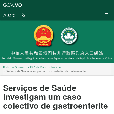
Portal
do
Governo
32°C
da
RAE
de
Macau
Portal do Governo da RAE de Macau
Notícias
Serviços de Saúde investigam um caso colectivo de gastroenterite
Serviços de Saúde
investigam um caso
colectivo de gastroenterite