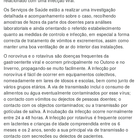
relacionado com uma infecção viral.
Os Serviços de Saúde estão a realizar uma investigação
detalhada e acompanhamento sobre o caso, recolhendo
amostras de fezes da parte dos doentes para análises
laboratoriais e ainda orientando o referido estabelecimento
quanto as medidas de controlo e infecção, em especial a forma
correcta de tratamento de vómitos e excrementos, assim como
manter uma boa ventilação de ar do interior das instalações.
O norovírus e o rotavírus são doenças frequentes da
gastroenterite viral e ocorrem principalmente no Outono e no
Inverno, propagando-se muito facilmente. A infecção por
norovírus é fácil de ocorrer em equipamentos colectivos,
nomeadamente em lares de idosos e escolas, bem como junto de
vários grupos etários. A via de transmissão inclui o consumo de
alimentos ou água eventualmente contaminados por esse vírus;
o contacto com vómitos ou dejectos de pessoas doentes; o
contacto com os objectos contaminados; ou a transmissão por
gotículas de saliva. A incubação da infecção ocorre normalmente
entre 24 a 48 horas. A infecção por rotavírus é frequente ocorrer
em lactentes e crianças de idade compreendida entre os 6
meses e os 2 anos, sendo a sua principal via de transmissão o
contacto com secreções ou dejectos de pacientes.