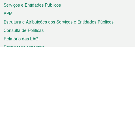
Serviços e Entidades Públicos
APM
Estrutura e Atribuições dos Serviços e Entidades Públicos
Consulta de Políticas
Relatório das LAG
Promoções especiais
Sobre a RAEM
Tempo
Transporte
Feriados
Cultura e lazer
Informação de Macau
Ficheiro sobre Macau
Estatísticas