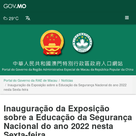
Portal
do
Governo
29°C
da
RAE
de
Macau
Portal do Governo da RAE de Macau
Notícias
Inauguração da Exposição sobre a Educação da Segurança Nacional do ano 2022
nesta Sexta-feira
Inauguração da Exposição
sobre a Educação da Segurança
Nacional do ano 2022 nesta
Sexta-feira