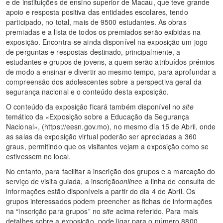
e de instituições de ensino superior de Macau, que teve grande
apoio e resposta positiva das entidades escolares, tendo
participado, no total, mais de 9500 estudantes. As obras
premiadas e a lista de todos os premiados serão exibidas na
exposição. Encontra-se ainda disponível na exposição um jogo
de perguntas e respostas destinado, principalmente, a
estudantes e grupos de jovens, a quem serão atribuídos prémios
de modo a ensinar e divertir ao mesmo tempo, para aprofundar a
compreensão dos adolescentes sobre a perspectiva geral da
segurança nacional e o conteúdo desta exposição.
O conteúdo da exposição ficará também disponível no
site
temático da «Exposição sobre a Educação da Segurança
Nacional», (https://eesn.gov.mo), no mesmo dia 15 de Abril, onde
as salas da exposição virtual poderão ser apreciadas a 360
graus, permitindo que os visitantes vejam a exposição como se
estivessem no local.
No entanto, para facilitar a inscrição dos grupos e a marcação do
serviço de visita guiada, a inscrição
online
e a linha de consulta de
informações estão disponíveis a partir do dia 4 de Abril. Os
grupos interessados podem preencher as fichas de informações
na “inscrição para grupos” no
site
acima referido. Para mais
detalhes sobre a exposição, pode ligar para o número 8800