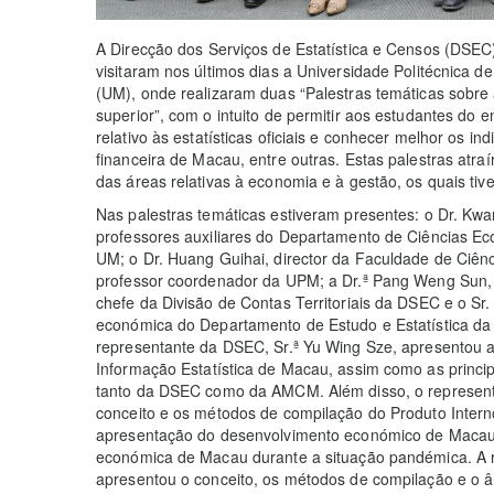
A Direcção dos Serviços de Estatística e Censos (DSE
visitaram nos últimos dias a Universidade Politécnica
(UM), onde realizaram duas “Palestras temáticas sobre as
superior”, com o intuito de permitir aos estudantes do 
relativo às estatísticas oficiais e conhecer melhor os i
financeira de Macau, entre outras. Estas palestras atra
das áreas relativas à economia e à gestão, os quais tiv
Nas palestras temáticas estiveram presentes: o Dr. Kw
professores auxiliares do Departamento de Ciências E
UM; o Dr. Huang Guihai, director da Faculdade de Ciê
professor coordenador da UPM; a Dr.ª Pang Weng Sun, 
chefe da Divisão de Contas Territoriais da DSEC e o Sr.
económica do Departamento de Estudo e Estatística da
representante da DSEC, Sr.ª Yu Wing Sze, apresentou a
Informação Estatística de Macau, assim como as princip
tanto da DSEC como da AMCM. Além disso, o representa
conceito e os métodos de compilação do Produto Inter
apresentação do desenvolvimento económico de Macau
económica de Macau durante a situação pandémica. A 
apresentou o conceito, os métodos de compilação e o â