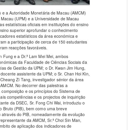
C) e a Autoridade Monetária de Macau (AMCM)
 de Macau (UPM) e a Universidade de Macau
 estatísticas oficiais em instituições do ensino
ensino superior aprofundar o conhecimento
ndicadores estatísticos da área económica e
íram a participação de cerca de 150 estudantes
eram reacções favoráveis.
an Fung e a Dr.ª Lam Mei Mei, ambos
conómicas da Faculdade de Ciências Sociais da
ncias de Gestão da UPM; o Dr. Kwan Jim Hung,
docente assistente da UPM; o Sr. Chan Hoi Kin,
 Cheang Zi Tang, investigador sénior da área
 AMCM. No decorrer das palestras a
 composição e os princípios do Sistema de
ais competências e os projectos de inquirição
nte da DSEC, Sr. Fong Chi Wai, introduziu o
no Bruto (PIB), bem como uma breve
 através do PIB, nomeadamente da evolução
representante da AMCM, Sr.ª Choi Sin Man,
mbito de aplicação dos indicadores de