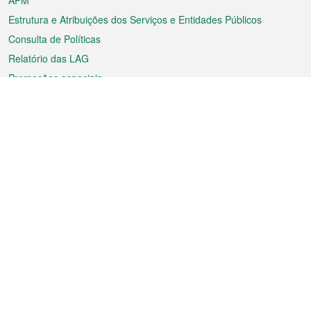
APM
Estrutura e Atribuições dos Serviços e Entidades Públicos
Consulta de Políticas
Relatório das LAG
Promoções especiais
Sobre a RAEM
Tempo
Transporte
Feriados
Cultura e lazer
Informação de Macau
Ficheiro sobre Macau
Estatísticas
Anúncios