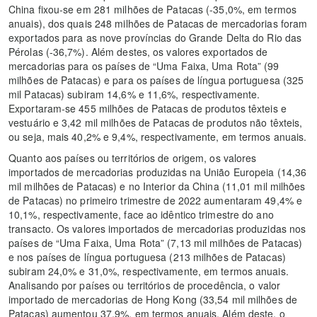
China fixou-se em 281 milhões de Patacas (-35,0%, em termos
anuais), dos quais 248 milhões de Patacas de mercadorias foram
exportados para as nove províncias do Grande Delta do Rio das
Pérolas (-36,7%). Além destes, os valores exportados de
mercadorias para os países de “Uma Faixa, Uma Rota” (99
milhões de Patacas) e para os países de língua portuguesa (325
mil Patacas) subiram 14,6% e 11,6%, respectivamente.
Exportaram-se 455 milhões de Patacas de produtos têxteis e
vestuário e 3,42 mil milhões de Patacas de produtos não têxteis,
ou seja, mais 40,2% e 9,4%, respectivamente, em termos anuais.
Quanto aos países ou territórios de origem, os valores
importados de mercadorias produzidas na União Europeia (14,36
mil milhões de Patacas) e no Interior da China (11,01 mil milhões
de Patacas) no primeiro trimestre de 2022 aumentaram 49,4% e
10,1%, respectivamente, face ao idêntico trimestre do ano
transacto. Os valores importados de mercadorias produzidas nos
países de “Uma Faixa, Uma Rota” (7,13 mil milhões de Patacas)
e nos países de língua portuguesa (213 milhões de Patacas)
subiram 24,0% e 31,0%, respectivamente, em termos anuais.
Analisando por países ou territórios de procedência, o valor
importado de mercadorias de Hong Kong (33,54 mil milhões de
Patacas) aumentou 37,9%, em termos anuais. Além deste, o