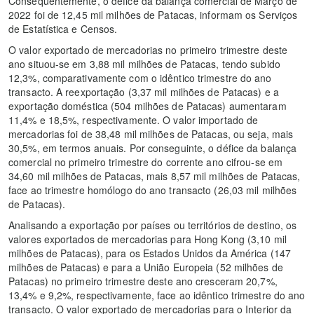
Consequentemente, o défice da balança comercial de Março de
2022 foi de 12,45 mil milhões de Patacas, informam os Serviços
de Estatística e Censos.
O valor exportado de mercadorias no primeiro trimestre deste
ano situou-se em 3,88 mil milhões de Patacas, tendo subido
12,3%, comparativamente com o idêntico trimestre do ano
transacto. A reexportação (3,37 mil milhões de Patacas) e a
exportação doméstica (504 milhões de Patacas) aumentaram
11,4% e 18,5%, respectivamente. O valor importado de
mercadorias foi de 38,48 mil milhões de Patacas, ou seja, mais
30,5%, em termos anuais. Por conseguinte, o défice da balança
comercial no primeiro trimestre do corrente ano cifrou-se em
34,60 mil milhões de Patacas, mais 8,57 mil milhões de Patacas,
face ao trimestre homólogo do ano transacto (26,03 mil milhões
de Patacas).
Analisando a exportação por países ou territórios de destino, os
valores exportados de mercadorias para Hong Kong (3,10 mil
milhões de Patacas), para os Estados Unidos da América (147
milhões de Patacas) e para a União Europeia (52 milhões de
Patacas) no primeiro trimestre deste ano cresceram 20,7%,
13,4% e 9,2%, respectivamente, face ao idêntico trimestre do ano
transacto. O valor exportado de mercadorias para o Interior da