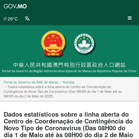
Portal
do
Governo
29°C
da
RAE
de
Macau
Portal do Governo da RAE de Macau
Notícias
Dados estatísticos sobre a linha aberta do Centro de Coordenação de
Contingência do Novo Tipo de Coronavírus (Das 08H00 do dia 1 de Maio até às
08H00 do dia 2 de Maio de 2022)
Dados estatísticos sobre a linha aberta do
Centro de Coordenação de Contingência do
Novo Tipo de Coronavírus (Das 08H00 do
dia 1 de Maio até às 08H00 do dia 2 de Maio